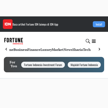
Baca artikel
Fortune IDN
lainnya di IDN App
Install
Home
Business
Finance
Luxury
Market
News
Sharia
Tech
For
Fortune Indonesia Investment Forum
Majalah Fortune Indonesia
I
You