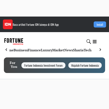
Baca artikel
Fortune IDN
lainnya di IDN App
Install
Home
Business
Finance
Luxury
Market
News
Sharia
Tech
For
Fortune Indonesia Investment Forum
Majalah Fortune Indonesia
I
You