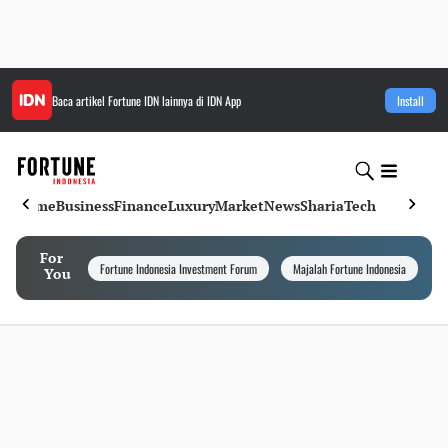
Baca artikel
Fortune IDN
lainnya di IDN App
Install
Home
Business
Finance
Luxury
Market
News
Sharia
Tech
For
Fortune Indonesia Investment Forum
Majalah Fortune Indonesia
I
You