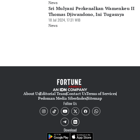
News
Sri Mulyani Perkenalkan Wamenkeu II
Thomas Djiwandono, Ini Tugasnya
18 Jul 2024, 17:31 WIB
News
About Us
Editorial Team
Contact Us
Terms of Services
Pedoman Media Siber
Index
Sitemap
Follow Us
Download