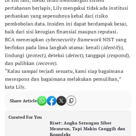
Di sisi lain, meski telah membangun sistem
pertahanan berlapis, Lily mengakui tidak ada institusi
perbankan yang sepenuhnya kebal dari risiko
pembobolan data. Insiden ini dapat berdampak besar,
baik dari sisi kerugian finansial maupun reputasi.
BCA menerapkan
cybersecurity framework
NIST yang
berfokus pada lima langkah utama: kenali (
identify)
,
lindungi (
protect)
, deteksi (
detect)
, tanggapi (
respond)
,
dan pulihkan (
recover)
.
“Kalau sampai terjadi sesuatu, kami siap bagaimana
merespons dan bagaimana melakukan pemulihan,”
kata Lily.
Share Article
Curated For You
Riset: Angka Serangan Siber
Menurun, Tapi Makin Canggih dan
Kompleks