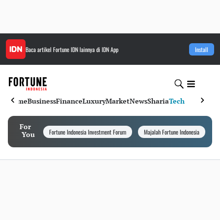
Baca artikel
Fortune IDN
lainnya di IDN App
Install
Home
Business
Finance
Luxury
Market
News
Sharia
Tech
For
Fortune Indonesia Investment Forum
Majalah Fortune Indonesia
I
You