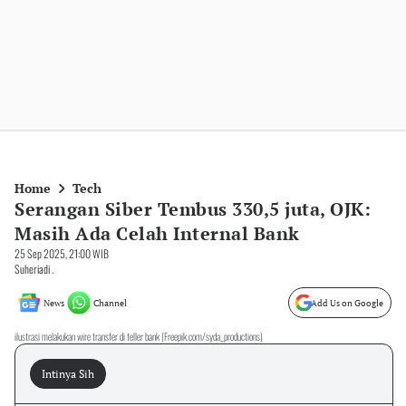
Home
Tech
Serangan Siber Tembus 330,5 juta, OJK:
Masih Ada Celah Internal Bank
25 Sep 2025, 21:00 WIB
Suheriadi .
News
Channel
Add Us on Google
ilustrasi melakukan wire transfer di teller bank (Freepik.com/syda_productions)
Intinya Sih