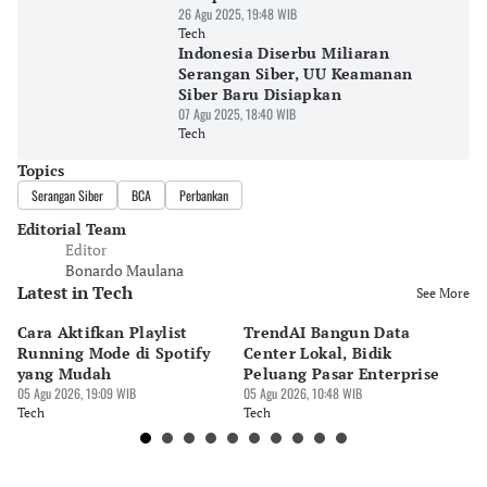
26 Agu 2025, 19:48 WIB
Tech
Indonesia Diserbu Miliaran
Serangan Siber, UU Keamanan
Siber Baru Disiapkan
07 Agu 2025, 18:40 WIB
Tech
Topics
Serangan Siber
BCA
Perbankan
Editorial Team
Editor
Bonardo Maulana
Latest in Tech
See More
Cara Aktifkan Playlist
TrendAI Bangun Data
Sc
Running Mode di Spotify
Center Lokal, Bidik
In
yang Mudah
Peluang Pasar Enterprise
Em
05 Agu 2026, 19:09 WIB
05 Agu 2026, 10:48 WIB
03 
Tech
Tech
Te