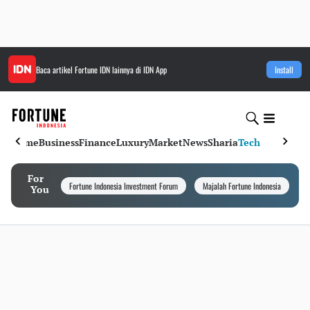
Baca artikel
Fortune IDN
lainnya di IDN App
Install
Home
Business
Finance
Luxury
Market
News
Sharia
Tech
For
Fortune Indonesia Investment Forum
Majalah Fortune Indonesia
I
You