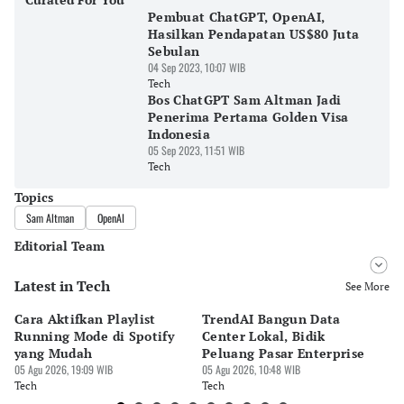
Pembuat ChatGPT, OpenAI,
Hasilkan Pendapatan US$80 Juta
Sebulan
04 Sep 2023, 10:07 WIB
Tech
Bos ChatGPT Sam Altman Jadi
Penerima Pertama Golden Visa
Indonesia
05 Sep 2023, 11:51 WIB
Tech
Topics
Sam Altman
OpenAI
Editorial Team
Latest in Tech
Editor
See More
Bayu Satito
Cara Aktifkan Playlist
TrendAI Bangun Data
Sc
Editor
Running Mode di Spotify
Center Lokal, Bidik
In
Ekarina .
yang Mudah
Peluang Pasar Enterprise
Em
05 Agu 2026, 19:09 WIB
05 Agu 2026, 10:48 WIB
03 
Tech
Tech
Te