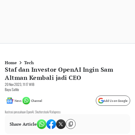
Home
Tech
Staf dan Investor OpenAI Ingin Sam
Altman Kembali jadi CEO
20 Nov 2023, 11:17 WIB
Bayu Satito
News
Channel
Add Us on Google
Ilustrasi perusahaan OpenAI. Shutterstock/Rafapress
Share Article