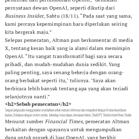
pernyataan dewan OpenAI, seperti dikutip dari
Business Insider
, Sabtu (18/11). “Pada saat yang sama,
kami percaya kepemimpinan baru diperlukan seiring
kita bergerak maju.”
Selepas pemecatan, Altman pun berkomentar di media
X, tentang kesan baik yang ia alami dalam memimpin
OpenAI. “Itu sangat transformatif bagi saya secara
pribadi, dan mudah-mudahan dunia sedikit. Yang
paling penting, saya senang bekerja dengan orang-
orang berbakat seperti itu," tulisnya. "Saya akan
berbicara lebih banyak tentang apa yang akan terjadi
selanjutnya nanti.”
<h2>Sebab pemecatan</h2>
Tangan pengusaha menggunakan smartphone untuk mencari informasi dan mengobrol dengan AI atau kecerdasan
buatan, Database dengan sistem cerdas, teknologi masa depan, kemajuan teknis, ChatGPT. Shutterstock/Noos Studio.
Menurut sumber
Financial Times
, pemecatan Altman
berkaitan dengan upayanya untuk mengumpulkan
dana untuk proyek di luar OpenAI, yang berkhir