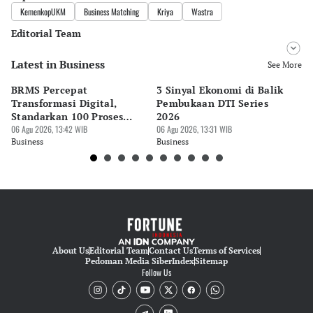
KemenkopUKM
Business Matching
Kriya
Wastra
Editorial Team
Latest in Business
Editor
See More
Bayu Satito
BRMS Percepat
3 Sinyal Ekonomi di Balik
M
Editor
Transformasi Digital,
Pembukaan DTI Series
EV
Ekarina .
Standarkan 100 Proses
2026
Me
Bisnis
06 Agu 2026, 13:42 WIB
06 Agu 2026, 13:31 WIB
06 
Business
Business
Bu
About Us
Editorial Team
Contact Us
Terms of Services
Pedoman Media Siber
Index
Sitemap
Follow Us