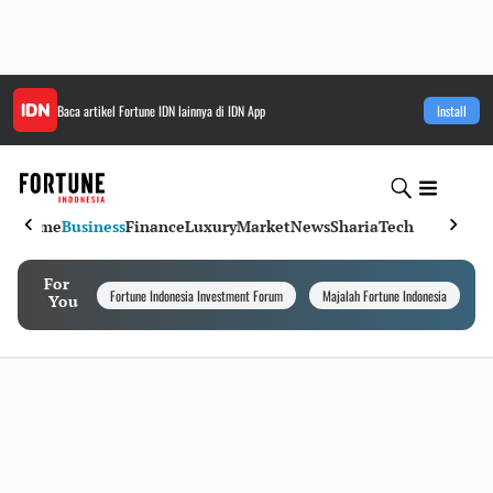
Baca artikel
Fortune IDN
lainnya di IDN App
Install
Home
Business
Finance
Luxury
Market
News
Sharia
Tech
For
Fortune Indonesia Investment Forum
Majalah Fortune Indonesia
I
You