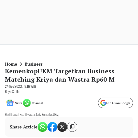
Home
Business
KemenkopUKM Targetkan Business
Matching Kriya dan Wastra Rp60 M
24 Nov 2023, 18:16 WIB
Bayu Satito
News
Channel
Add Us on Google
Hasil industri kreatif wastra. (dok. KemenkopUKM)
Share Article