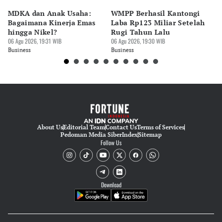
MDKA dan Anak Usaha:
WMPP Berhasil Kantongi
M
Bagaimana Kinerja Emas
Laba Rp123 Miliar Setelah
P
hingga Nikel?
Rugi Tahun Lalu
h
06 Agu 2026, 19:31 WIB
06 Agu 2026, 19:30 WIB
06 
Business
Business
Bu
About Us
Editorial Team
Contact Us
Terms of Services
Pedoman Media Siber
Index
Sitemap
Follow Us
Download