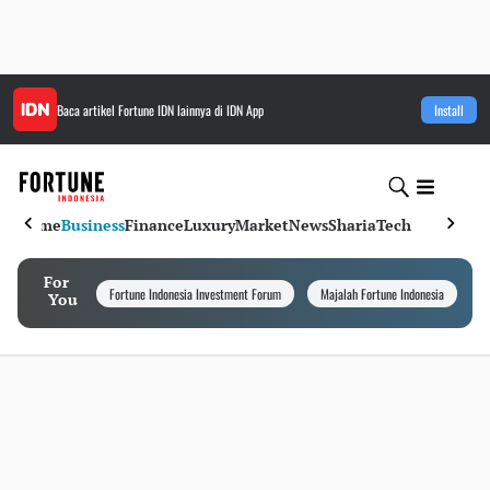
Baca artikel
Fortune IDN
lainnya di IDN App
Install
Home
Business
Finance
Luxury
Market
News
Sharia
Tech
For
Fortune Indonesia Investment Forum
Majalah Fortune Indonesia
I
You