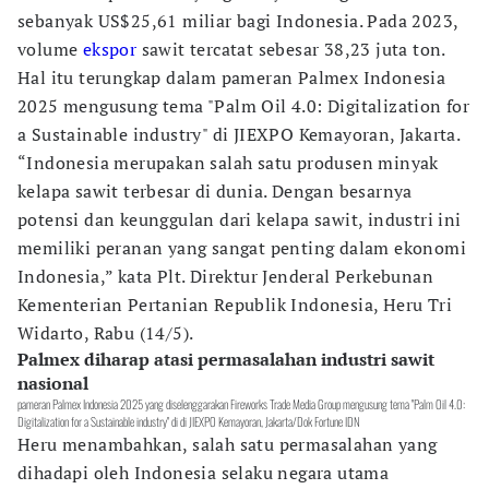
sebanyak US$25,61 miliar bagi Indonesia. Pada 2023,
volume
ekspor
sawit tercatat sebesar 38,23 juta ton.
Hal itu terungkap dalam pameran Palmex Indonesia
2025 mengusung tema "Palm Oil 4.0: Digitalization for
a Sustainable industry" di JIEXPO Kemayoran, Jakarta.
“Indonesia merupakan salah satu produsen minyak
kelapa sawit terbesar di dunia. Dengan besarnya
potensi dan keunggulan dari kelapa sawit, industri ini
memiliki peranan yang sangat penting dalam ekonomi
Indonesia,” kata Plt. Direktur Jenderal Perkebunan
Kementerian Pertanian Republik Indonesia, Heru Tri
Widarto, Rabu (14/5).
Palmex diharap atasi permasalahan industri sawit
nasional
pameran Palmex Indonesia 2025 yang diselenggarakan Fireworks Trade Media Group mengusung tema "Palm Oil 4.0:
Digitalization for a Sustainable industry" di di JIEXPO Kemayoran, Jakarta/Dok Fortune IDN
Heru menambahkan, salah satu permasalahan yang
dihadapi oleh Indonesia selaku negara utama