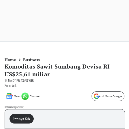
Home
Business
Komoditas Sawit Sumbang Devisa RI
US$25,61 miliar
14 Mei 2025, 13:28 WIB
Suheriadi .
News
Channel
Add Us on Google
Kebun kelapa sawit
Intinya Sih