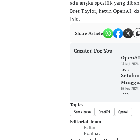
ada angka spesifik yang dibah
Bret Taylor, ketua OpenAI, 
lalu.
Share Article
Curated For You
OpenAI
14 Mei 2024,
Tech
Setahun
Minggu
07 Nov 2023,
Tech
Topics
Sam Altman
ChatGPT
OpenAI
Editorial Team
Editor
Ekarina .