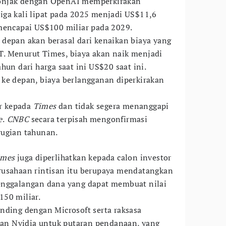
onjak dengan OpenAI memperkirakan
ga kali lipat pada 2025 menjadi US$11,6
mencapai US$100 miliar pada 2029.
depan akan berasal dari kenaikan biaya yang
. Menurut Times, biaya akan naik menjadi
hun dari harga saat ini US$20 saat ini.
ke depan, biaya berlangganan diperkirakan
r kepada
Times
dan tidak segera menanggapi
e
.
CNBC
secara terpisah mengonfirmasi
rugian tahunan.
imes
juga diperlihatkan kepada calon investor
rusahaan rintisan itu berupaya mendatangkan
enggalangan dana yang dapat membuat nilai
150 miliar.
nding dengan Microsoft serta raksasa
 dan Nvidia untuk putaran pendanaan, yang