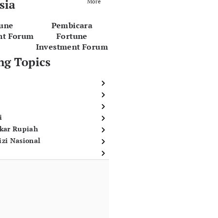
sia
More
tune
Pembicara
nt Forum
Fortune
Investment Forum
ng Topics
i
ukar Rupiah
izi Nasional