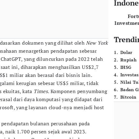
Indone
For
Investme
Trendi
dasarkan dokumen yang dilihat oleh
New York
usahaan menargetkan pendapatan sebesar
1
.
Dolar
. ChatGPT, yang diluncurkan pada 2022 telah
2
.
Rupiah
 saat ini, diharapkan menghasilkan US$2,7
3
.
IHSG
$1 miliar akan berasal dari bisnis lain.
4
.
Investas
5
.
Nilai T
lami kerugian sebesar US$5 miliar, tidak
6
.
Badan G
 ekuitas, kata
Times.
Komponen penyumbang
7
.
Bitcoin
erasal dari daya komputasi yang didapat dari
rosoft, yang layanan cloud-nya menjadi host
un pendapatan bulanan perusahaan pada
, naik 1.700 persen sejak awal 2023.