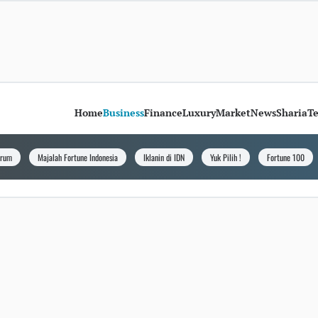
Home
Business
Finance
Luxury
Market
News
Sharia
T
orum
Majalah Fortune Indonesia
Iklanin di IDN
Yuk Pilih !
Fortune 100