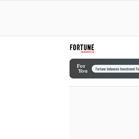
For
Fortune Indonesia Investment F
You