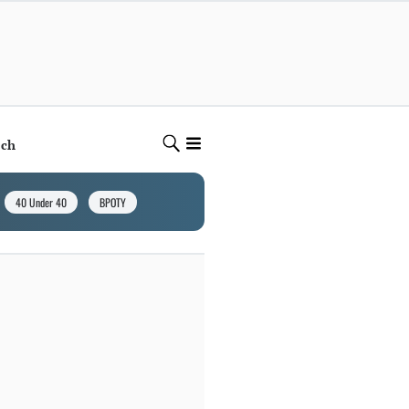
ech
40 Under 40
BPOTY