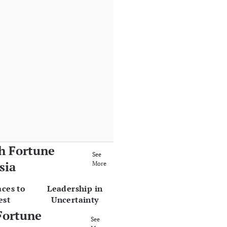
h Fortune
See
sia
More
aces to
Leadership in
est
Uncertainty
Fortune
See