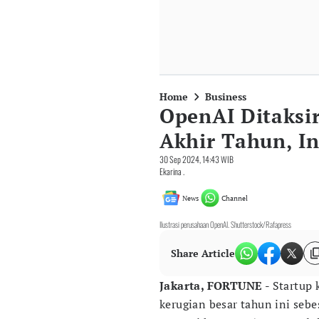
Home
Business
OpenAI Ditaksir
Akhir Tahun, I
30 Sep 2024, 14:43 WIB
Ekarina .
News
Channel
Ilustrasi perusahaan OpenAI. Shutterstock/Rafapress
Share Article
Jakarta, FORTUNE -
Startup
kerugian besar tahun ini sebe