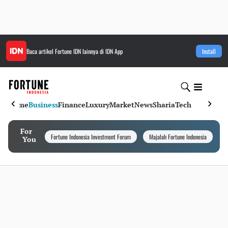
Baca artikel
Fortune IDN
lainnya di IDN App
Install
Home
Business
Finance
Luxury
Market
News
Sharia
Tech
For
Fortune Indonesia Investment Forum
Majalah Fortune Indonesia
I
You