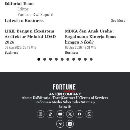
Editorial Team
Editor
Yunisda Dwi Saputri
Latest in Business
See More
LIXIL Bangun Ekosistem
MDKA dan Anak Usaha:
W
Arsitektur Melalui LDAD
Bagaimana Kinerja Emas
La
2026
hingga Nikel?
Ru
06 Agu 2026, 23:18 WIB
06 Agu 2026, 19:31 WIB
06 
Business
Business
Bu
About Us
Editorial Team
Contact Us
Terms of Services
Pedoman Media Siber
Index
Sitemap
Follow Us