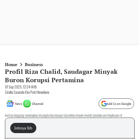
Home
Business
Profil Riza Chalid, Saudagar Minyak
Buron Korupsi Pertamina
01 Sep 2025, 12:24 WIB
Cesilia Sasanda Eka Putri Noveliana
News
Channel
Add Us on Google
ilustrasi kejagung menetapkan tersangka baru korupsi tata kelola minyak mentah (youtube.com/kejaksaan-ri)
Intinya Sih