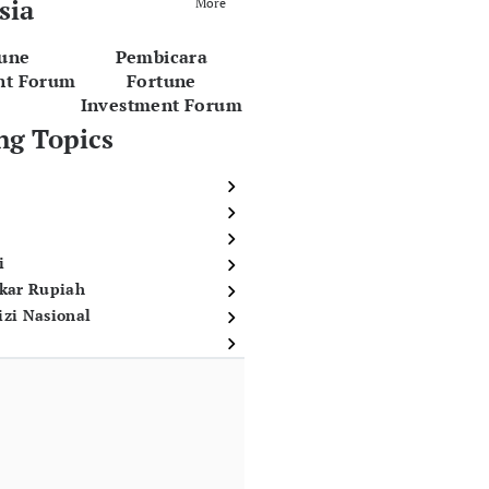
sia
More
tune
Pembicara
nt Forum
Fortune
Investment Forum
ng Topics
i
ukar Rupiah
izi Nasional