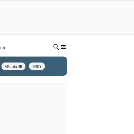
ech
40 Under 40
BPOTY