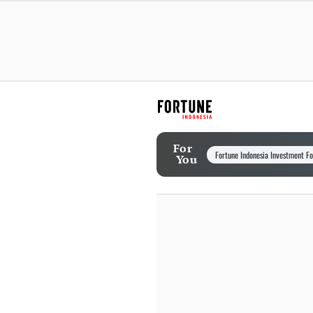
For
Fortune Indonesia Investment F
You