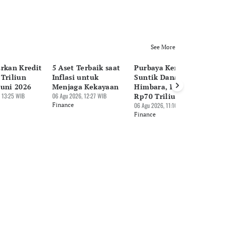
See More
urkan Kredit
5 Aset Terbaik saat
Purbaya Kembali
Pi
Triliun
Inflasi untuk
Suntik Dana SAL ke
Do
Juni 2026
Menjaga Kekayaan
Himbara, Kali Ini
Be
 13:25 WIB
06 Agu 2026, 12:27 WIB
Rp70 Triliun
H
Finance
06 Agu 2026, 11:10 WIB
05 
Finance
Fi