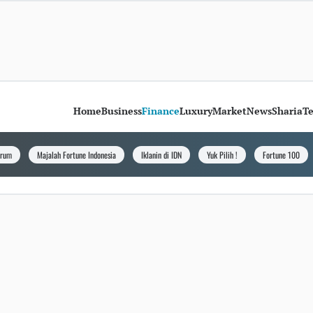
Home
Business
Finance
Luxury
Market
News
Sharia
T
orum
Majalah Fortune Indonesia
Iklanin di IDN
Yuk Pilih !
Fortune 100