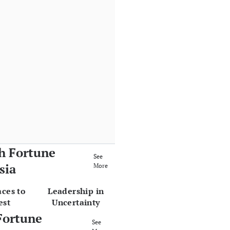
h Fortune
See
sia
More
aces to
Leadership in
est
Uncertainty
Fortune
See