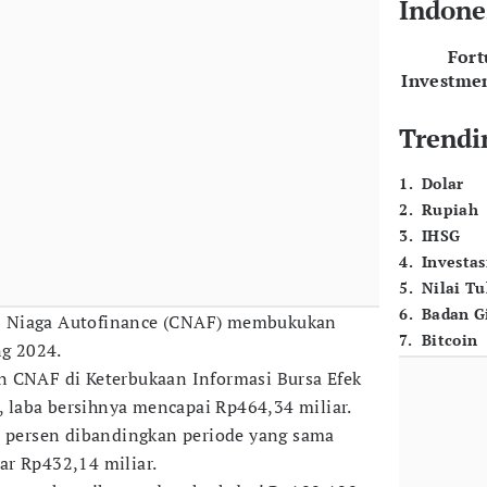
Indone
For
Investme
Trendi
1
.
Dolar
2
.
Rupiah
3
.
IHSG
4
.
Investas
5
.
Nilai T
6
.
Badan G
 Niaga Autofinance (CNAF) membukukan
7
.
Bitcoin
ng 2024.
n CNAF di Keterbukaan Informasi Bursa Efek
), laba bersihnya mencapai Rp464,34 miliar.
5 persen dibandingkan periode yang sama
ar Rp432,14 miliar.