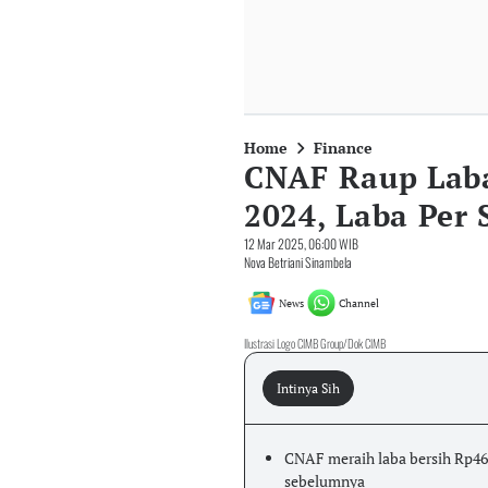
Home
Finance
CNAF Raup Laba
2024, Laba Per 
12 Mar 2025, 06:00 WIB
Nova Betriani Sinambela
News
Channel
Ilustrasi Logo CIMB Group/Dok CIMB
Intinya Sih
CNAF meraih laba bersih Rp464
sebelumnya