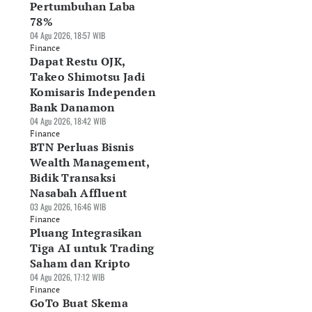
Pertumbuhan Laba
78%
04 Agu 2026, 18:57 WIB
Finance
Dapat Restu OJK,
Takeo Shimotsu Jadi
Komisaris Independen
njaman Berbasis
Tabungan Melemah,
KUR di Bawah Rp1
Bank Danamon
kumen Dinilai
Masyarakat Beralih
Juta Tak Perlu Ada
ri Kepastian
ke Pinjol
Jaminan, Ini
04 Agu 2026, 18:42 WIB
ukum Pergadaian
05 Agu 2026, 15:19 WIB
Ketentuannya
Finance
BTN Perluas Bisnis
Agu 2026, 15:52 WIB
Finance
05 Agu 2026, 12:32 WIB
nance
Finance
Wealth Management,
Bidik Transaksi
Nasabah Affluent
03 Agu 2026, 16:46 WIB
Finance
Pluang Integrasikan
Tiga AI untuk Trading
Saham dan Kripto
04 Agu 2026, 17:12 WIB
Finance
GoTo Buat Skema