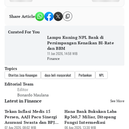
Share Article
Curated For You
Lampu Kuning NPL Bank di
Persimpangan Kenaikan BI-Rate
dan BBM
11 Jun 2026, 14:58 WIB
Finance
Topics
Otoritas Jasa Keuangan
daya beli masyarakat
Perbankan
NPL
Editorial Team
Editor
Bonardo Maulana
Latest in Finance
See More
Tekan Inflasi Medis 15
Hana Bank Bukukan Laba
BN
Persen, AAJI Pacu Sinergi
Rp360,7 Miliar, Ditopang
Rp
Asuransi Swasta dan BPJS
Fungsi Intermediasi
Ju
Kesehatan
07 Agu 2026, 08:02 WIB
06 Agu 2026, 13:30 WIB
06 