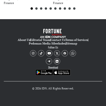
Finance
Finance
Fi
About Us
Editorial Team
Contact Us
Terms of Services
Pedoman Media Siber
Index
Sitemap
Follow Us
Download
© 2026 IDN. All Rights Reserved.