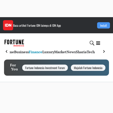
Baca artikel
Fortune IDN
lainnya di IDN App
Install
Home
Business
Finance
Luxury
Market
News
Sharia
Tech
For
Fortune Indonesia Investment Forum
Majalah Fortune Indonesia
I
You