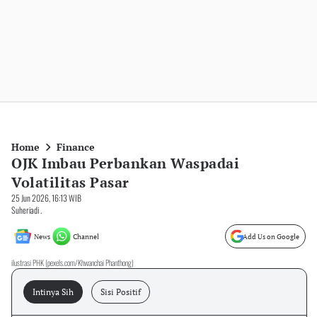
Home
Finance
OJK Imbau Perbankan Waspadai
Volatilitas Pasar
25 Jun 2026, 16:13 WIB
Suheriadi .
News
Channel
Add Us on Google
ilustrasi PHK (pexels.com/Khwanchai Phanthong)
Intinya Sih
Sisi Positif