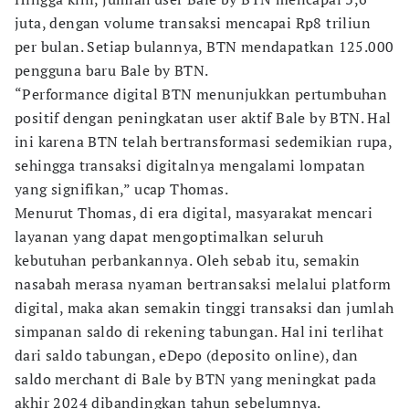
juta, dengan volume transaksi mencapai Rp8 triliun
per bulan. Setiap bulannya, BTN mendapatkan 125.000
pengguna baru Bale by BTN.
“Performance digital BTN menunjukkan pertumbuhan
positif dengan peningkatan user aktif Bale by BTN. Hal
ini karena BTN telah bertransformasi sedemikian rupa,
sehingga transaksi digitalnya mengalami lompatan
yang signifikan,” ucap Thomas.
Menurut Thomas, di era digital, masyarakat mencari
layanan yang dapat mengoptimalkan seluruh
kebutuhan perbankannya. Oleh sebab itu, semakin
nasabah merasa nyaman bertransaksi melalui platform
digital, maka akan semakin tinggi transaksi dan jumlah
simpanan saldo di rekening tabungan. Hal ini terlihat
dari saldo tabungan, eDepo (deposito online), dan
saldo merchant di Bale by BTN yang meningkat pada
akhir 2024 dibandingkan tahun sebelumnya.