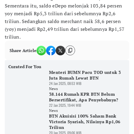
Sementara itu, saldo eDepo melonjak 103,84 persen
yoy menjadi Rp5,3 triliun dari sebelumnya Rp2,6
triliun. Sedangkan saldo merchant naik 58,6 persen
(yoy) menjadi Rp2,49 triliun dari sebelumnya Rp1,57
triliun.
Share Article
Curated For You
Menteri BUMN Pacu TOD untuk 3
Juta Rumah Lewat BTN
24 Jan 2025, 08:53 WIB
News
38.144 Rumah KPR BTN Belum
Bersertifikat, Apa Penyebabnya?
22 Jan 2025, 19:44 WIB
News
BTN Akuisisi 100% Saham Bank
Victoria Syariah, Nilainya Rp1,06
Triliun
20 Jan 2025, 09:06 WIB