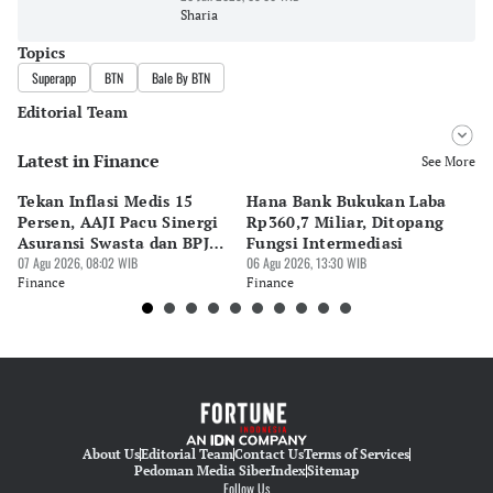
Sharia
Topics
Superapp
BTN
Bale By BTN
Editorial Team
Latest in Finance
Editor
See More
Pingit Aria
Tekan Inflasi Medis 15
Hana Bank Bukukan Laba
BN
Editor
Persen, AAJI Pacu Sinergi
Rp360,7 Miliar, Ditopang
Rp
Suheriadi .
Asuransi Swasta dan BPJS
Fungsi Intermediasi
Ju
Kesehatan
07 Agu 2026, 08:02 WIB
06 Agu 2026, 13:30 WIB
06 
Finance
Finance
Fi
About Us
Editorial Team
Contact Us
Terms of Services
Pedoman Media Siber
Index
Sitemap
Follow Us