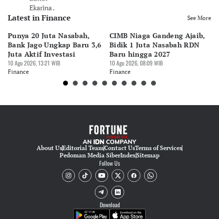
Ekarina .
Latest in Finance
See More
Punya 20 Juta Nasabah,
CIMB Niaga Gandeng Ajaib,
Te
Bank Jago Ungkap Baru 3,6
Bidik 1 Juta Nasabah RDN
Pe
Juta Aktif Investasi
Baru hingga 2027
As
10 Agu 2026, 13:21 WIB
10 Agu 2026, 08:09 WIB
K
07 
Finance
Finance
Fi
About Us
Editorial Team
Contact Us
Terms of Services
Pedoman Media Siber
Index
Sitemap
Follow Us
Download