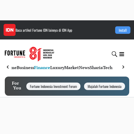
Baca artikel
Fortune IDN
lainnya di IDN App
Install
Home
Business
Finance
Luxury
Market
News
Sharia
Tech
For
Fortune Indonesia Investment Forum
Majalah Fortune Indonesia
I
You