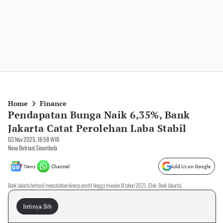
Home
Finance
Pendapatan Bunga Naik 6,35%, Bank
Jakarta Catat Perolehan Laba Stabil
03 Nov 2025, 18:58 WIB
Nova Betriani Sinambela
News
Channel
Add Us on Google
Bank Jakarta berhasil mencatatkan kinerja positif hingga triwulan III tahun 2025. (Dok. Bank Jakarta)
Intinya Sih