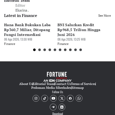
Editorial Team
Editor
Ekarina .
Latest in Finance
See More
Hana Bank Bukukan Laba
BNI Salurkan Kredit
5 
Rp360,7 Miliar, Ditopang
Rp968,5 Triliun Hingga
u
Fungsi Intermediasi
Juni 2026
06 
06 Agu 2026, 13:30 WIB
06 Agu 2026, 13:25 WIB
Fi
Finance
Finance
About Us
Editorial Team
Contact Us
Terms of Services
Pedoman Media Siber
Index
Sitemap
Follow Us
Download