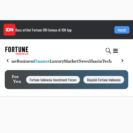
Baca artikel
Fortune IDN
lainnya di IDN App
Install
Home
Business
Finance
Luxury
Market
News
Sharia
Tech
For
Fortune Indonesia Investment Forum
Majalah Fortune Indonesia
I
You