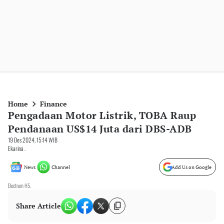
Home
Finance
Pengadaan Motor Listrik, TOBA Raup
Pendanaan US$14 Juta dari DBS-ADB
19 Des 2024, 15:14 WIB
Ekarina .
News
Channel
Add Us on Google
Electrum H5.
Share Article