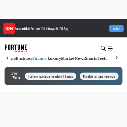
Baca artikel
Fortune IDN
lainnya di IDN App
Install
Home
Business
Finance
Luxury
Market
News
Sharia
Tech
For
Fortune Indonesia Investment Forum
Majalah Fortune Indonesia
I
You