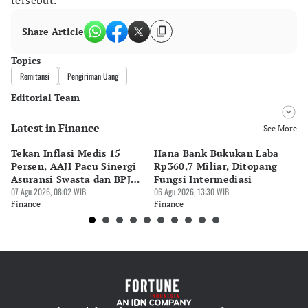
tersebut.
Share Article
Topics
Remitansi
Pengiriman Uang
Editorial Team
Latest in Finance
Editor
See More
Surti Risanti
Tekan Inflasi Medis 15
Hana Bank Bukukan Laba
BN
Editor
Persen, AAJI Pacu Sinergi
Rp360,7 Miliar, Ditopang
Rp
Nadia Agatha Pramesthi
Asuransi Swasta dan BPJS
Fungsi Intermediasi
Ju
Kesehatan
07 Agu 2026, 08:02 WIB
06 Agu 2026, 13:30 WIB
06 
Finance
Finance
Fi