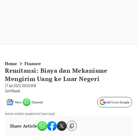
Home
Finance
Remitansi: Biaya dan Mekanisme
Mengirim Uang ke Luar Negeri
27 Jan 2023, 09:50 WIB
Surti Risanti
News
Channel
Add Us on Google
ilustrasi remitansi (unsplash.com/Jason Leung)
Share Article