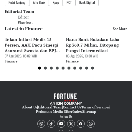
Putri Tanjung
Allo Bank
Kpop
NCT
Bank Digital
Editorial Team
Editor
Ekarina .
Latest in Finance
See More
Tekan Inflasi Medis 15
Hana Bank Bukukan Laba
BN
Persen, AAJI Pacu Sinergi
Rp360,7 Miliar, Ditopang
Rp
Asuransi Swasta dan BPJS
Fungsi Intermediasi
Ju
Kesehatan
07 Agu 2026, 08:02 WIB
06 Agu 2026, 13:30 WIB
06 
Finance
Finance
Fi
About Us
Editorial Team
Contact Us
Terms of Services
Pedoman Media Siber
Index
Sitemap
Follow Us