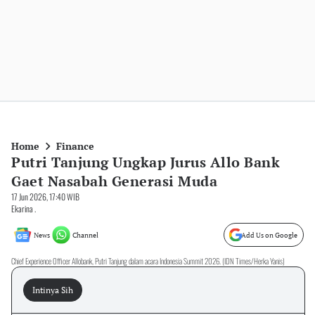
Home
Finance
Putri Tanjung Ungkap Jurus Allo Bank
Gaet Nasabah Generasi Muda
17 Jun 2026, 17:40 WIB
Ekarina .
News
Channel
Add Us on Google
Chief Experience Officer Allobank, Putri Tanjung dalam acara Indonesia Summit 2026. (IDN Times/Herka Yanis)
Intinya Sih