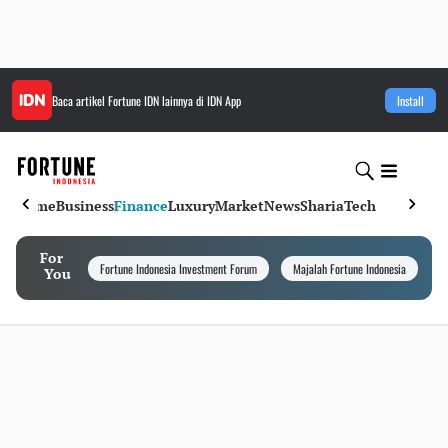
Baca artikel
Fortune IDN
lainnya di IDN App
Install
Home
Business
Finance
Luxury
Market
News
Sharia
Tech
For
Fortune Indonesia Investment Forum
Majalah Fortune Indonesia
I
You