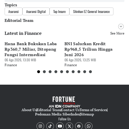
Topics
Asuransi
Asuransi Digital
Tap Insure
Shinhan EZ General Insurance
Editorial Team
Latest in Finance
Editor
See More
Pingit Aria
Hana Bank Bukukan Laba
BNI Salurkan Kredit
5 
Editor
Rp360,7 Miliar, Ditopang
Rp968,5 Triliun Hingga
u
Suheriadi .
Fungsi Intermediasi
Juni 2026
06 
06 Agu 2026, 13:30 WIB
06 Agu 2026, 13:25 WIB
Fi
Finance
Finance
About Us
Editorial Team
Contact Us
Terms of Services
Pedoman Media Siber
Index
Sitemap
Follow Us