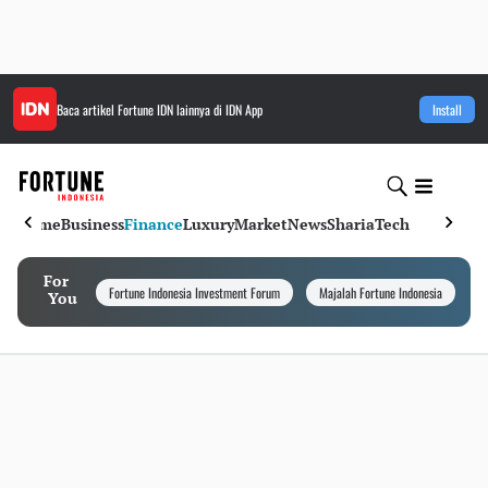
Baca artikel
Fortune IDN
lainnya di IDN App
Install
Home
Business
Finance
Luxury
Market
News
Sharia
Tech
For
Fortune Indonesia Investment Forum
Majalah Fortune Indonesia
I
You