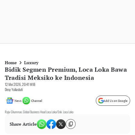
Home
Luxury
Bidik Segmen Premium, Loca Loka Bawa
Tradisi Meksiko ke Indonesia
12 Mei 2026, 20:41 WIB
Desy Yuliastuti
News
Channel
Add Us on Google
Rajiv Ghumman, Global Business Head Loca Loka/Dok. Loca Loka
Share Article