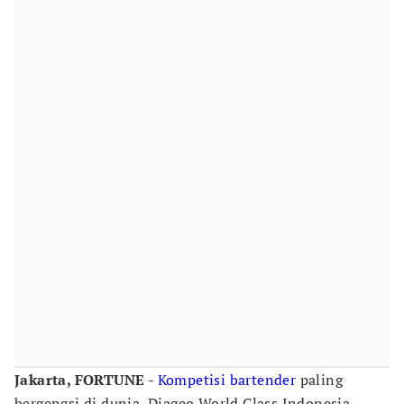
Jakarta, FORTUNE -
Kompetisi
bartender
paling
bergengsi di dunia, Diageo World Class Indonesia