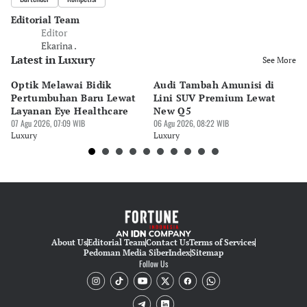
Editorial Team
Editor
Ekarina .
Latest in Luxury
See More
Optik Melawai Bidik
Audi Tambah Amunisi di
M
Pertumbuhan Baru Lewat
Lini SUV Premium Lewat
Pa
Layanan Eye Healthcare
New Q5
Pi
07 Agu 2026, 07:09 WIB
06 Agu 2026, 08:22 WIB
30 
Luxury
Luxury
Lu
About Us
Editorial Team
Contact Us
Terms of Services
Pedoman Media Siber
Index
Sitemap
Follow Us