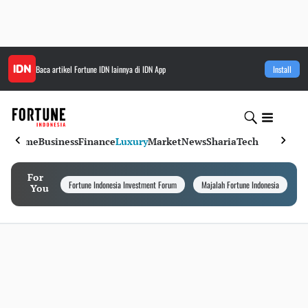
Baca artikel
Fortune IDN
lainnya di IDN App
Install
Home
Business
Finance
Luxury
Market
News
Sharia
Tech
For
Fortune Indonesia Investment Forum
Majalah Fortune Indonesia
I
You