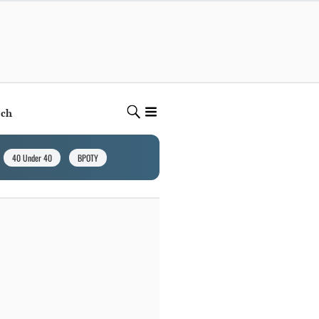
ech
40 Under 40
BPOTY