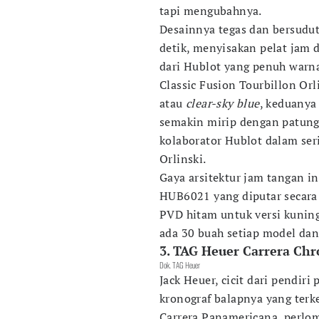
tapi mengubahnya.
Desainnya tegas dan bersudu
detik, menyisakan pelat jam 
dari Hublot yang penuh warn
Classic Fusion Tourbillon Orl
atau
clear-sky blue
, keduany
semakin mirip dengan patung 
kolaborator Hublot dalam seri
Orlinski.
Gaya arsitektur jam tangan i
HUB6021 yang diputar secara 
PVD hitam untuk versi kuning
ada 30 buah setiap model dan
3. TAG Heuer Carrera Ch
Dok. TAG Heuer
Jack Heuer, cicit dari pendir
kronograf balapnya yang ter
Carrera Panamericana, perlom