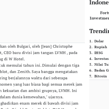
Indone
For
Investme
Trendi
1
.
Dolar
kan oleh Bulgari, oleh [Jean] Christophe
2
.
Rupiah
lt, CEO baru divisi jam tangan LVMH , pada
3
.
IHSG
ng di W Hotel.
4
.
Investas
5
.
Nilai T
tuk memulai tahun ini. Dimulai dengan tiga
6
.
Badan G
blot, dan Zenith. Saya bangga mengatakan
7
.
Bitcoin
ring berjalannya waktu dari seberapa
h momen yang luar biasa bagi semua merek jam
n kekuatan dan ambisi grupnya, LVMH. Ini
 dalam dunia kemewahan," ujarnya.
nghadirkan enam merek di bawah divisi jam