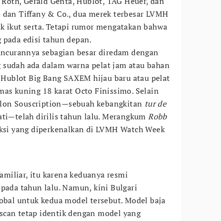
l Roth, Gérald Genta, Hublot, TAG Heuer, dan
 dan Tiffany & Co., dua merek terbesar LVMH
k ikut serta. Tetapi rumor mengatakan bahwa
 pada edisi tahun depan.
luncurannya sebagian besar diredam dengan
 sudah ada dalam warna pelat jam atau bahan
m Hublot Big Bang SAXEM hijau baru atau pelat
mas kuning 18 karat Octo Finissimo. Selain
billon Souscription—sebuah kebangkitan
tur de
ti—telah dirilis tahun lalu. Merangkum
Robb
eksi yang diperkenalkan di LVMH Watch Week
familiar, itu karena keduanya resmi
pada tahun lalu. Namun, kini Bulgari
al untuk kedua model tersebut. Model baja
scan tetap identik dengan model yang