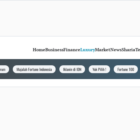
Home
Business
Finance
Luxury
Market
News
Sharia
T
orum
Majalah Fortune Indonesia
Iklanin di IDN
Yuk Pilih !
Fortune 100