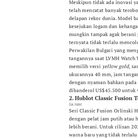
Meskipun tidak ada inovasi y
telah mencatat banyak terob
delapan rekor dunia. Model b
kesejukan logam dan kehanga
mungkin tampak agak berani p
ternyata tidak terlalu mencol
Perwakilan Bulgari yang men
tangannya saat LVMH Watch 
memilih versi
yellow gold
, s
ukurannya 40 mm, jam tangan
dengan nyaman bahkan pada p
dibanderol US$45.500 untuk v
2. Hublot Classic Fusion 
Dok. Hublot
Seri Classic Fusion Orlinski 
dengan pelat jam putih atau h
lebih berani. Untuk rilisan 20
warna baru yang tidak terlal