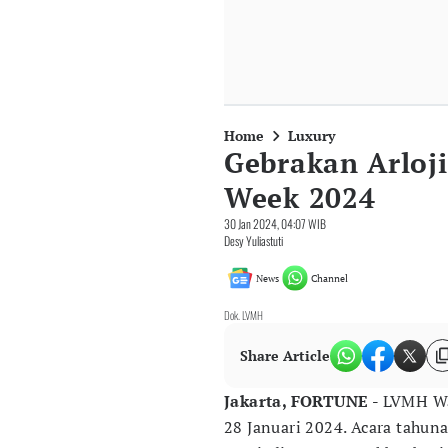
Home
Luxury
Gebrakan Arloj
Week 2024
30 Jan 2024, 04:07 WIB
Desy Yuliastuti
News
Channel
Dok. LVMH
Share Article
Jakarta, FORTUNE -
LVMH Wa
28 Januari 2024. Acara tahun