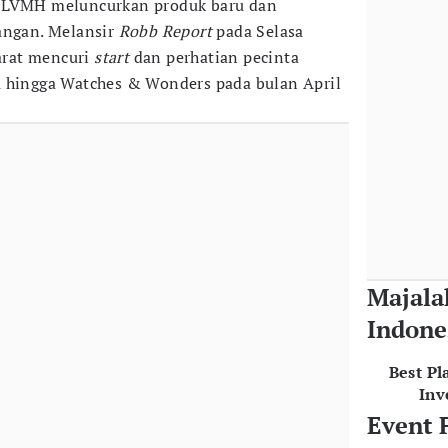
i LVMH meluncurkan produk baru dan
angan. Melansir
Robb Report
pada Selasa
barat mencuri
start
dan perhatian pecinta
u hingga Watches & Wonders pada bulan April
Majala
Indone
Best Pl
Inv
Event 