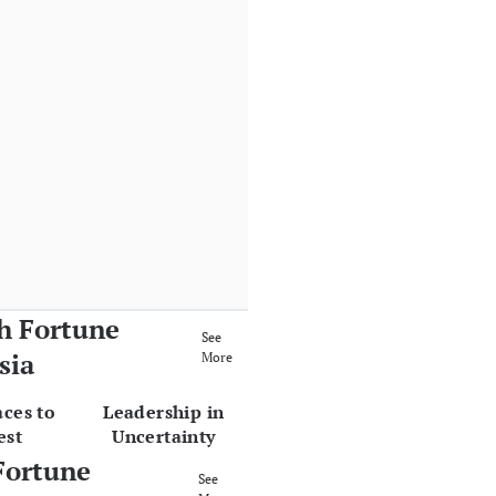
h Fortune
See
sia
More
aces to
Leadership in
est
Uncertainty
Fortune
See