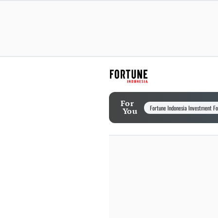
For
Fortune Indonesia Investment F
You