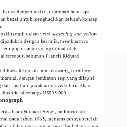
t, hanya dengan waktu, ditambah beberapa
dan bezel untuk menghadirkan seluruh konsep
a.
inski tampil dalam versi
scorching-sun yellow
a dipadukan dengan keramik, membuatnya
seni pop dramatis yang dibuat oleh
al tersebut, seniman Prancis Richard
ni dibawa ke mesin jam kerawang, turbillon
manual, dengan jembatan segi yang dilapisi
 dan rhodium perak untuk versi biru. Akan
 dibanderol seharga US$95.000.
ronograph
i perusahaan Edouard Heuer, meluncurkan
kenal pada tahun 1963, menamakannya setelah
baan jalan raya yang terkenal berbahaya yang