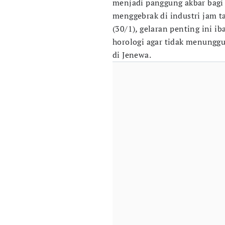
menjadi panggung akbar bag
menggebrak di industri jam t
(30/1)
,
gelaran penting ini i
horologi agar tidak menungg
di Jenewa.