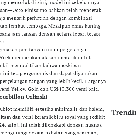
ang mencolok di sini, model ini sebelumnya
osan—Octo Finissimo bahkan telah mencetak
aja menarik perhatian dengan kombinasi
tan lembut tembaga. Meskipun emas kuning
ada jam tangan dengan gelang lebar, tetapi
ok.
genakan jam tangan ini di pergelangan
Week memberikan alasan menarik untuk
ambil membuktikan bahwa meskipun
 ini tetap ergonomis dan dapat digunakan
ergelangan tangan yang lebih kecil. Harganya
ersi Yellow Gold dan US$13.300 versi baja.
Tourbillon Orlinski
Hublot memiliki estetika minimalis dan kalem,
Trendi
itam dan versi keramik biru royal yang sedikit
24, arloji ini telah dilengkapi dengan nuansa
u mengurangi desain pahatan sang seniman,