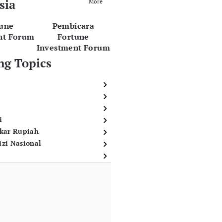
sia
More
tune
Pembicara
nt Forum
Fortune
Investment Forum
ng Topics
i
ukar Rupiah
izi Nasional