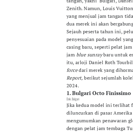
tangan, yakni Bulgari, Danie
Zenith. Namun, Louis Vuitton
yang menjual jam tangan tida
dua merek ini akan bergabung
Sejauh peserta tahun ini, pe
penyesuaian pada model yang
casing baru, seperti pelat ja
jam
blue sunray
baru untuk e
itu, arloji Daniel Roth Tour
force
dari merek yang dihorma
Report,
berikut sejumlah kol
2024.
1. Bulgari Octo Finissimo
Dok. Bulgari
Jika kedua model ini terlihat 
diluncurkan di pasar Amerika 
mengumumkan penawaran glob
dengan pelat jam tembaga Tu