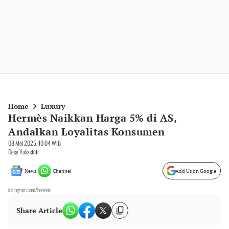
Home
Luxury
Hermès Naikkan Harga 5% di AS,
Andalkan Loyalitas Konsumen
08 Mei 2025, 10:04 WIB
Desy Yuliastuti
News
Channel
Add Us on Google
instagram.com/hermes
Share Article