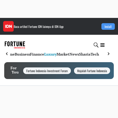
Baca artikel
Fortune IDN
lainnya di IDN App
Install
Home
Business
Finance
Luxury
Market
News
Sharia
Tech
For
Fortune Indonesia Investment Forum
Majalah Fortune Indonesia
I
You