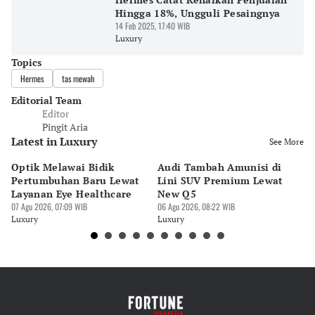
Hingga 18%, Ungguli Pesaingnya
14 Feb 2025, 17:40 WIB
Luxury
Topics
Hermes
tas mewah
Editorial Team
Editor
Pingit Aria
Latest in Luxury
See More
Optik Melawai Bidik
Audi Tambah Amunisi di
M
Pertumbuhan Baru Lewat
Lini SUV Premium Lewat
Pa
Layanan Eye Healthcare
New Q5
Pi
07 Agu 2026, 07:09 WIB
06 Agu 2026, 08:22 WIB
30 
Luxury
Luxury
Lu