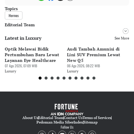
Topics
Hermes
Editorial Team
Latest in Luxury
Editor
See More
Desy Yuliastuti
Optik Melawai Bidik
Audi Tambah Amunisi di
M
Editor
Pertumbuhan Baru Lewat
Lini SUV Premium Lewat
Pa
Pingit Aria
Layanan Eye Healthcare
New Q5
Pi
07 Agu 2026, 07:09 WIB
06 Agu 2026, 08:22 WIB
30 
Luxury
Luxury
Lu
About Us
Editorial Team
Contact Us
Terms of Services
Pedoman Media Siber
Index
Sitemap
Follow Us