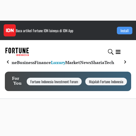
Baca artikel
Fortune IDN
lainnya di IDN App
Install
Home
Business
Finance
Luxury
Market
News
Sharia
Tech
For
Fortune Indonesia Investment Forum
Majalah Fortune Indonesia
I
You