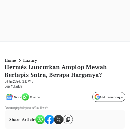
Home
Luxury
Hermès Luncurkan Amplop Mewah
Berlapis Sutra, Berapa Harganya?
04 Jan 2024, 12:15 WIB
Desy Yuliastuti
News
Channel
Add Us on Google
Desain amplop berlapis sutra/Dok. Hermès
Share Article