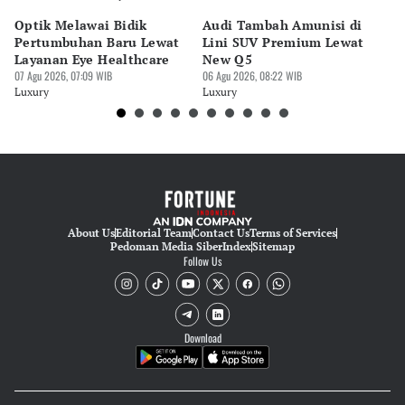
Optik Melawai Bidik
Audi Tambah Amunisi di
M
Pertumbuhan Baru Lewat
Lini SUV Premium Lewat
Pa
Layanan Eye Healthcare
New Q5
Pi
07 Agu 2026, 07:09 WIB
06 Agu 2026, 08:22 WIB
30 
Luxury
Luxury
Lu
About Us
Editorial Team
Contact Us
Terms of Services
Pedoman Media Siber
Index
Sitemap
Follow Us
Download