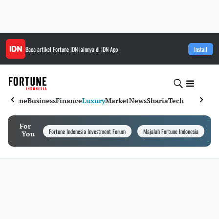
Baca artikel
Fortune IDN
lainnya di IDN App
Install
Home
Business
Finance
Luxury
Market
News
Sharia
Tech
For
Fortune Indonesia Investment Forum
Majalah Fortune Indonesia
I
You