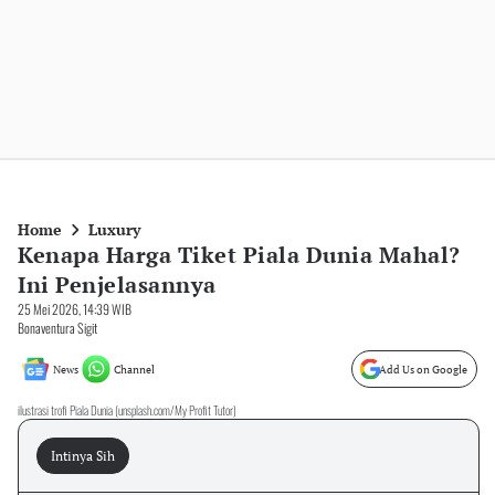
Home
Luxury
Kenapa Harga Tiket Piala Dunia Mahal?
Ini Penjelasannya
25 Mei 2026, 14:39 WIB
Bonaventura Sigit
News
Channel
Add Us on Google
ilustrasi trofi Piala Dunia (unsplash.com/My Profit Tutor)
Intinya Sih