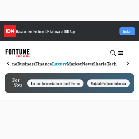
Baca artikel
Fortune IDN
lainnya di IDN App
Install
Home
Business
Finance
Luxury
Market
News
Sharia
Tech
For
Fortune Indonesia Investment Forum
Majalah Fortune Indonesia
I
You