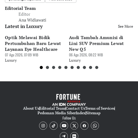
Editorial Team
Editor
Ana Widiawati
Latest in Luxury
See More
Optik Melawai Bidik
Audi Tambah Amunisi di
M
Pertumbuhan Baru Lewat
Lini SUV Premium Lewat
Pa
Layanan Eye Healthcare
New Q5
Pi
07 Agu 2026, 07:09 WIB
06 Agu 2026, 08:22 WIB
30 
Luxury
Luxury
Lu
About Us
Editorial Team
Contact Us
Terms of Services
Pedoman Media Siber
Index
Sitemap
Follow Us