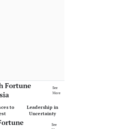
h Fortune
See
sia
More
aces to
Leadership in
est
Uncertainty
Fortune
See