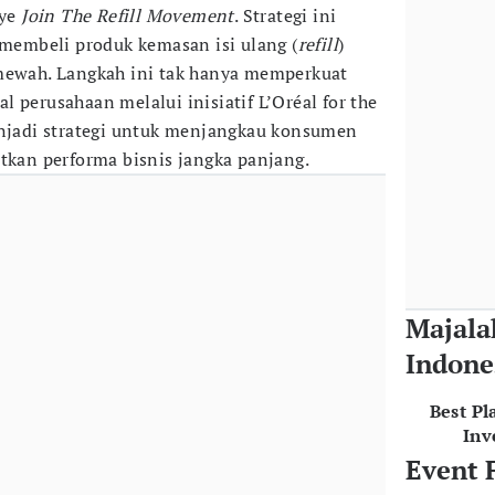
nye
Join The Refill Movement
. Strategi ini
embeli produk kemasan isi ulang (
refill
)
 mewah. Langkah ini tak hanya memperkuat
 perusahaan melalui inisiatif L’Oréal for the
enjadi strategi untuk menjangkau konsumen
atkan performa bisnis jangka panjang.
Majala
Indone
Best Pl
Inv
Event 