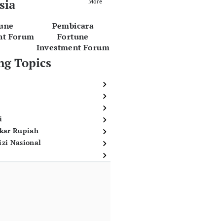
sia
More
tune
Pembicara
nt Forum
Fortune
Investment Forum
ng Topics
i
ukar Rupiah
izi Nasional