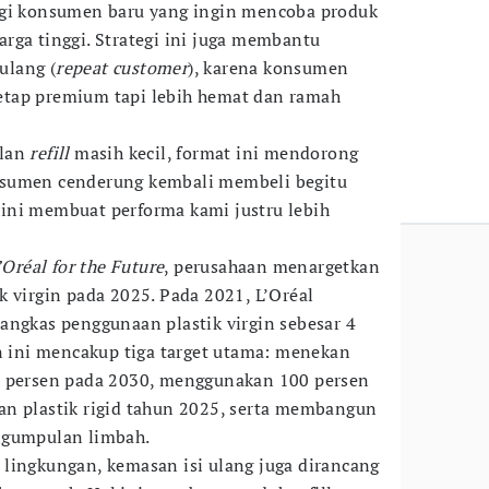
agi konsumen baru yang ingin mencoba produk
rga tinggi. Strategi ini juga membantu
ulang (
repeat customer
), karena konsumen
tap premium tapi lebih hemat dan ramah
alan
refill
masih kecil, format ini mendorong
nsumen cenderung kembali membeli begitu
s, ini membuat performa kami justru lebih
’Oréal for the Future
, perusahaan menargetkan
k virgin pada 2025. Pada 2021, L’Oréal
angkas penggunaan plastik virgin sebesar 4
an ini mencakup tiga target utama: menekan
0 persen pada 2030, menggunakan 100 persen
an plastik rigid tahun 2025, serta membangun
ngumpulan limbah.
lingkungan, kemasan isi ulang juga dirancang