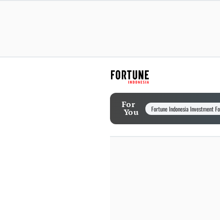
For
Fortune Indonesia Investment F
You