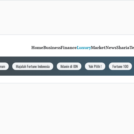
Home
Business
Finance
Luxury
Market
News
Sharia
T
orum
Majalah Fortune Indonesia
Iklanin di IDN
Yuk Pilih !
Fortune 100