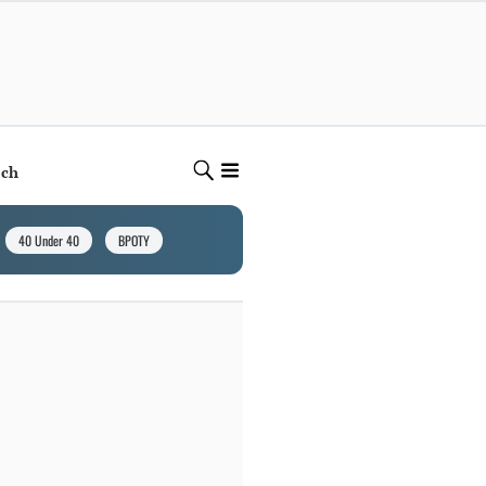
ech
40 Under 40
BPOTY