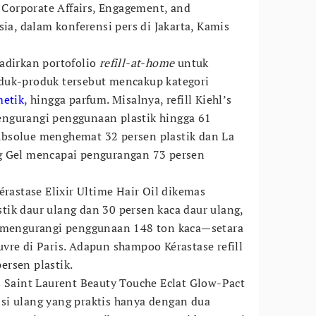
f Corporate Affairs, Engagement, and
sia, dalam konferensi pers di Jakarta, Kamis
adirkan portofolio
refill-at-home
untuk
duk-produk tersebut mencakup kategori
metik
, hingga parfum. Misalnya, refill Kiehl’s
ngurangi penggunaan plastik hingga 61
bsolue menghemat 32 persen plastik dan La
g Gel mencapai pengurangan 73 persen
érastase Elixir Ultime Hair Oil dikemas
ik daur ulang dan 30 persen kaca daur ulang,
t mengurangi penggunaan 148 ton kaca—setara
vre di Paris. Adapun shampoo Kérastase refill
rsen plastik.
s Saint Laurent Beauty Touche Eclat Glow-Pact
si ulang yang praktis hanya dengan dua