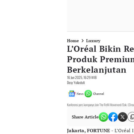
Home
Luxury
L’Oréal Bikin R
Produk Premium
Berkelanjutan
16 Jun 2025, 16:29 WIB
Desy Yuliastuti
News
Channel
Konferensi pers kampanye Join The Refill Movement/Dok. L'Oreal
Share Article
Jakarta, FORTUNE -
L’Oréal 