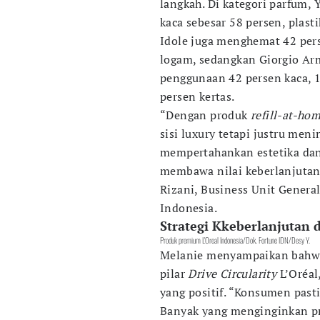
langkah. Di kategori parfum,
kaca sebesar 58 persen, plast
Idole juga menghemat 42 pers
logam, sedangkan Giorgio A
penggunaan 42 persen kaca, 1
persen kertas.
“Dengan produk
refill-at-ho
sisi luxury tetapi justru men
mempertahankan estetika dan
membawa nilai keberlanjutan 
Rizani, Business Unit Gener
Indonesia.
Strategi Kkeberlanjutan 
Produk premium L'Oreal Indonesia/Dok. Fortune IDN/Desy Y.
Melanie menyampaikan bahwa
pilar
Drive Circularity
L’Oréal
yang positif. “Konsumen pas
Banyak yang menginginkan pr