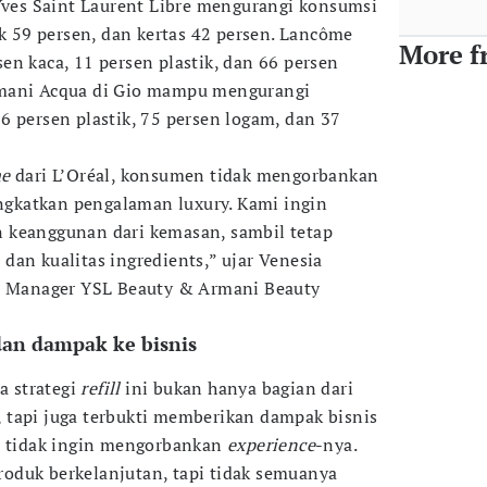
 Yves Saint Laurent Libre mengurangi konsumsi
ik 59 persen, dan kertas 42 persen. Lancôme
More f
en kaca, 11 persen plastik, dan 66 persen
rmani Acqua di Gio mampu mengurangi
6 persen plastik, 75 persen logam, dan 37
me
dari L’Oréal, konsumen tidak mengorbankan
ingkatkan pengalaman luxury. Kami ingin
 keanggunan dari kemasan, sambil tetap
dan kualitas ingredients,” ujar Venesia
al Manager YSL Beauty & Armani Beauty
dan dampak ke bisnis
 strategi
refill
ini bukan hanya bagian dari
, tapi juga terbukti memberikan dampak bisnis
ti tidak ingin mengorbankan
experience
-nya.
oduk berkelanjutan, tapi tidak semuanya