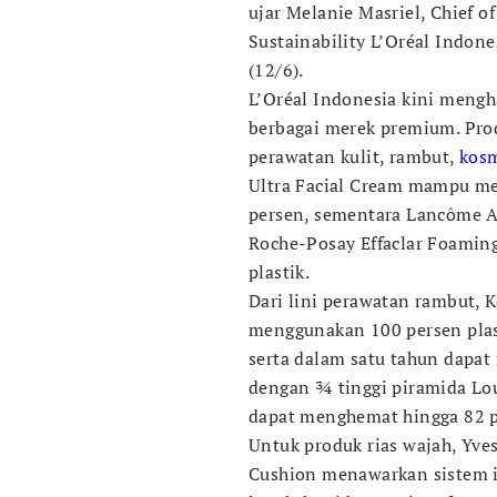
ujar Melanie Masriel, Chief o
Sustainability L’Oréal Indone
(12/6).
L’Oréal Indonesia kini mengh
berbagai merek premium. Pro
perawatan kulit, rambut,
kos
Ultra Facial Cream mampu me
persen, sementara Lancôme A
Roche-Posay Effaclar Foamin
plastik.
Dari lini perawatan rambut, K
menggunakan 100 persen plast
serta dalam satu tahun dapa
dengan ¾ tinggi piramida Lou
dapat menghemat hingga 82 pe
Untuk produk rias wajah, Yve
Cushion menawarkan sistem i