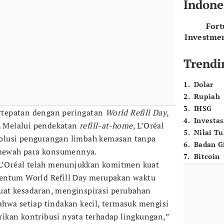
Indone
For
Investme
Trendi
1
.
Dolar
2
.
Rupiah
3
.
IHSG
tepatan dengan peringatan
World Refill Day
,
4
.
Investas
i. Melalui pendekatan
refill-at-home
, L’Oréal
5
.
Nilai T
olusi pengurangan limbah kemasan tanpa
6
.
Badan G
ewah para konsumennya.
7
.
Bitcoin
 L’Oréal telah menunjukkan komitmen kuat
entum World Refill Day merupakan waktu
at kesadaran, menginspirasi perubahan
hwa setiap tindakan kecil, termasuk mengisi
ikan kontribusi nyata terhadap lingkungan,”