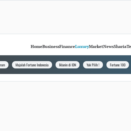
Home
Business
Finance
Luxury
Market
News
Sharia
T
orum
Majalah Fortune Indonesia
Iklanin di IDN
Yuk Pilih !
Fortune 100