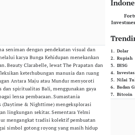
Indone
For
Investme
Trendi
ma seniman dengan pendekatan visual dan
1
.
Dolar
 melalui karya Bunga Kehidupan menekankan
2
.
Rupiah
n. Beauty Clarabelle, lewat The Prapatan dan
3
.
IHSG
efleksikan keterhubungan manusia dan ruang
4
.
Investas
5
.
Nilai T
ngan Antara Maju atau Mundur menyoroti
6
.
Badan G
 dan spiritualitas Bali, menggunakan gaya
7
.
Bitcoin
ebagai lensa pembacaan. Sumastania
s (Daytime & Nighttime) mengeksplorasi
gan lingkungan sekitar. Sementara Yelmi
lur mengangkat tradisi kolektif pembuatan
gai simbol gotong royong yang masih hidup