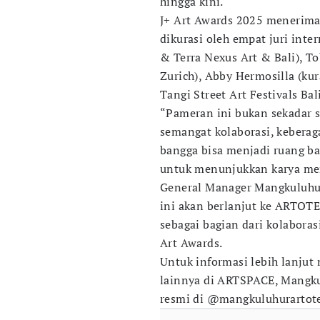
hingga kini.
J+ Art Awards 2025 menerima 
dikurasi oleh empat juri int
& Terra Nexus Art & Bali), T
Zurich), Abby Hermosilla (ku
Tangi Street Art Festivals Ba
“Pameran ini bukan sekadar se
semangat kolaborasi, keberag
bangga bisa menjadi ruang b
untuk menunjukkan karya mer
General Manager Mangkuluhur
ini akan berlanjut ke ARTOT
sebagai bagian dari kolabora
Art Awards.
Untuk informasi lebih lanjut
lainnya di ARTSPACE, Mangku
resmi di @mangkuluhurartote