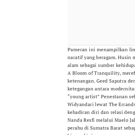
Pameran ini menampilkan li
naratif yang beragam. Husin
alam sebagai sumber kehidupa
A Bloom of Tranquility, mer
ketenangan. Geed Saputra de
ketegangan antara modernitas
“young artist” Penestanan s
Widyandari lewat The Errand
kehadiran diri dan relasi den
Nanda Resfi melalui Maelo Ja
perahu di Sumatra Barat seba