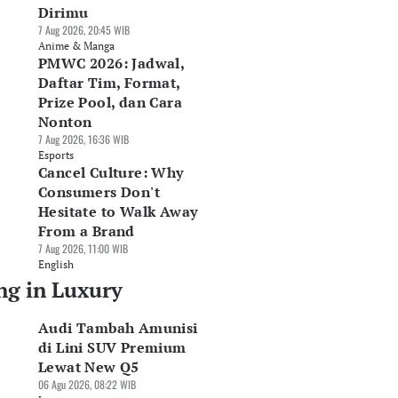
Dirimu
7 Aug 2026, 20:45 WIB
Anime & Manga
PMWC 2026: Jadwal,
lvo Boyong SUV
GIIAS 2026:
DFSK Bawa E5 Plus
Daftar Tim, Format,
strik Murni Mewah
Mercedes-Benz
Harga Rp479 Juta,
Prize Pool, dan Cara
90 ke GIIAS 2026
Indonesia Rilis Dua
Ramaikan
Nonton
Jul 2026, 10:30 WIB
Seri Anyar
Persaingan SUV
7 Aug 2026, 16:36 WIB
xury
Berbanderol Hingga
PHEV
Esports
Rp9,8 Miliar
30 Jul 2026, 08:05 WIB
Cancel Culture: Why
30 Jul 2026, 08:32 WIB
Luxury
Consumers Don't
Luxury
Hesitate to Walk Away
From a Brand
7 Aug 2026, 11:00 WIB
English
ng in Luxury
Audi Tambah Amunisi
di Lini SUV Premium
Lewat New Q5
06 Agu 2026, 08:22 WIB