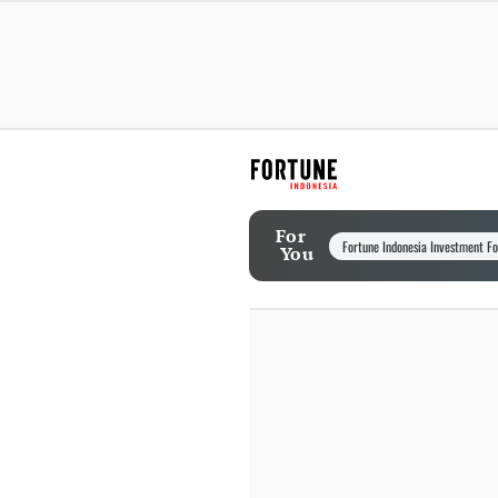
For
Fortune Indonesia Investment F
You