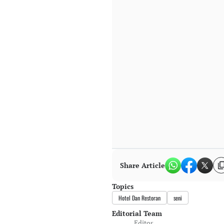
Share Article
Topics
Hotel Dan Restoran
seni
Editorial Team
Editor