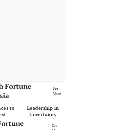
h Fortune
See
sia
More
aces to
Leadership in
est
Uncertainty
Fortune
See