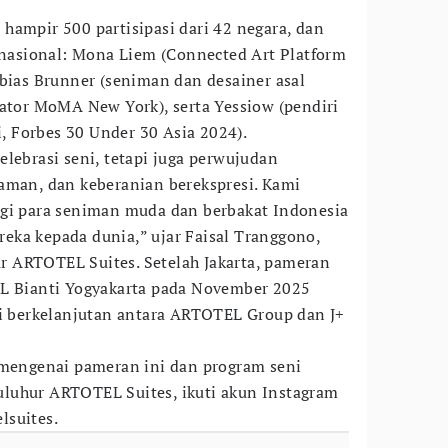
hampir 500 partisipasi dari 42 negara, dan
ernasional: Mona Liem (Connected Art Platform
obias Brunner (seniman dan desainer asal
rator MoMA New York), serta Yessiow (pendiri
li, Forbes 30 Under 30 Asia 2024).
lebrasi seni, tetapi juga perwujudan
aman, dan keberanian berekspresi. Kami
agi para seniman muda dan berbakat Indonesia
eka kepada dunia,” ujar Faisal Tranggono,
 ARTOTEL Suites. Setelah Jakarta, pameran
EL Bianti Yogyakarta pada November 2025
si berkelanjutan antara ARTOTEL Group dan J+
 mengenai pameran ini dan program seni
luhur ARTOTEL Suites, ikuti akun Instagram
lsuites.