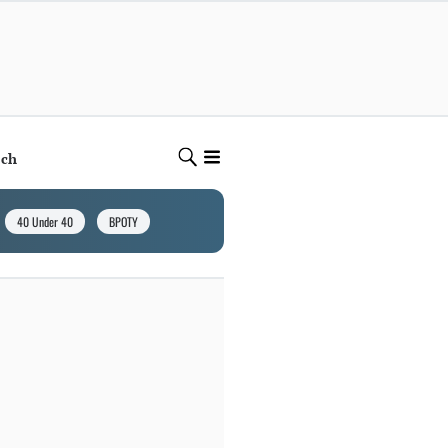
ech
40 Under 40
BPOTY