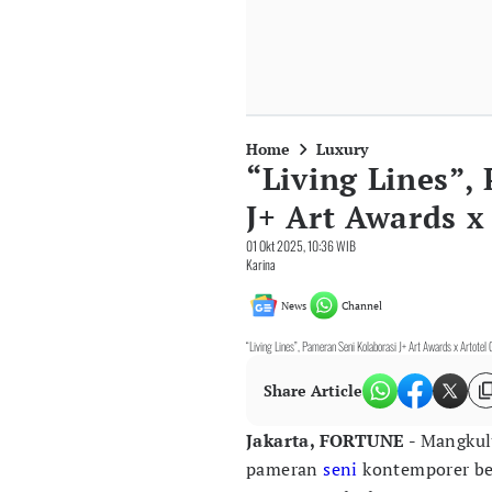
Home
Luxury
“Living Lines”,
J+ Art Awards x
01 Okt 2025, 10:36 WIB
Karina
News
Channel
“Living Lines”, Pameran Seni Kolaborasi J+ Art Awards x Artotel
Share Article
Jakarta, FORTUNE -
Mangkul
pameran
seni
kontemporer ber