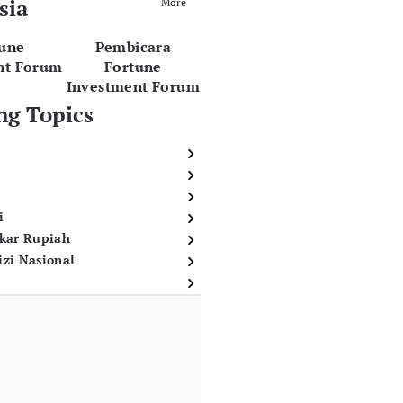
sia
More
tune
Pembicara
nt Forum
Fortune
Investment Forum
ng Topics
i
ukar Rupiah
izi Nasional