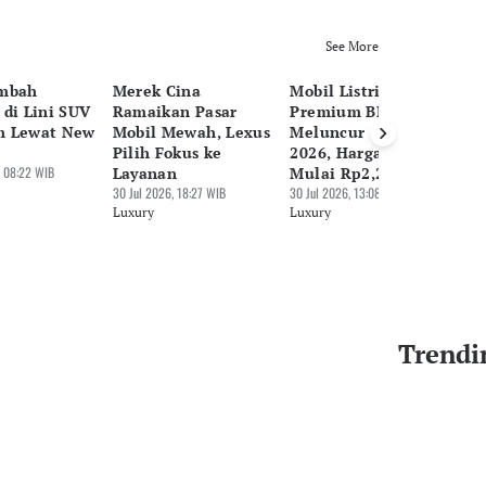
See More
ambah
Merek Cina
Mobil Listrik
Vo
 di Lini SUV
Ramaikan Pasar
Premium BMW iX3
Li
m Lewat New
Mobil Mewah, Lexus
Meluncur di GIIAS
EX
Pilih Fokus ke
2026, Harga Jual
30 
 08:22 WIB
Layanan
Mulai Rp2,2 M
Lu
30 Jul 2026, 18:27 WIB
30 Jul 2026, 13:08 WIB
Luxury
Luxury
Trendi