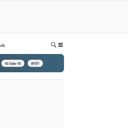
ech
40 Under 40
BPOTY