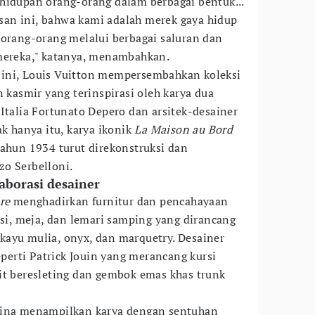
hidupan orang-orang dalam berbagai bentuk...
an ini, bahwa kami adalah merek gaya hidup
 orang-orang melalui berbagai saluran dan
 mereka," katanya, menambahkan.
ini, Louis Vuitton mempersembahkan koleksi
 kasmir yang terinspirasi oleh karya dua
Italia Fortunato Depero dan arsitek-desainer
ak hanya itu, karya ikonik
La Maison au Bord
ahun 1934 turut direkonstruksi dan
o Serbelloni.
aborasi desainer
re
menghadirkan furnitur dan pencahayaan
rsi, meja, dan lemari samping yang dirancang
ayu mulia, onyx, dan marquetry. Desainer
seperti Patrick Jouin yang merancang kursi
it beresleting dan gembok emas khas trunk
tina menampilkan karya dengan sentuhan