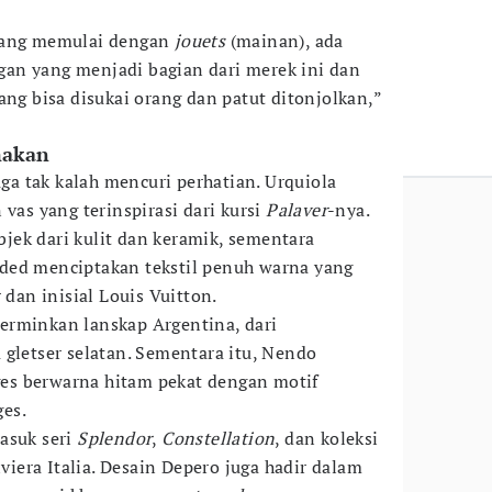
 yang memulai dengan
jouets
(mainan), ada
an yang menjadi bagian dari merek ini dan
ang bisa disukai orang dan patut ditonjolkan,”
makan
juga tak kalah mencuri perhatian. Urquiola
 vas yang terinspirasi dari kursi
Palaver
-nya.
ek dari kulit dan keramik, sementara
ded menciptakan tekstil penuh warna yang
 dan inisial Louis Vuitton.
erminkan lanskap Argentina, dari
 gletser selatan. Sementara itu, Nendo
s berwarna hitam pekat dengan motif
es.
asuk seri
Splendor
,
Constellation
, dan koleksi
iviera Italia. Desain Depero juga hadir dalam