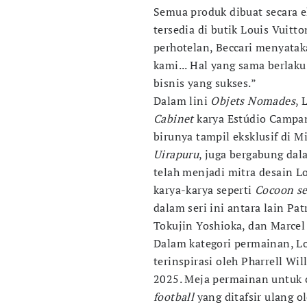
Semua produk dibuat secara ek
tersedia di butik Louis Vuitto
perhotelan, Beccari menyata
kami... Hal yang sama berla
bisnis yang sukses.”
Dalam lini
Objets Nomades
, 
Cabinet
karya Estúdio Campan
birunya tampil eksklusif di M
Uirapuru
, juga bergabung dal
telah menjadi mitra desain 
karya-karya seperti
Cocoon se
dalam seri ini antara lain Pat
Tokujin Yoshioka, dan Marcel
Dalam kategori permainan, L
terinspirasi oleh Pharrell Wi
2025. Meja permainan untuk 
football
yang ditafsir ulang o