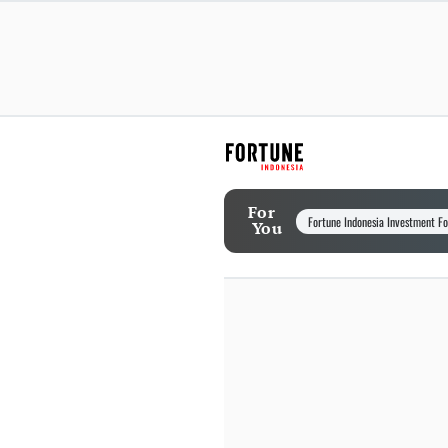
For
Fortune Indonesia Investment F
You