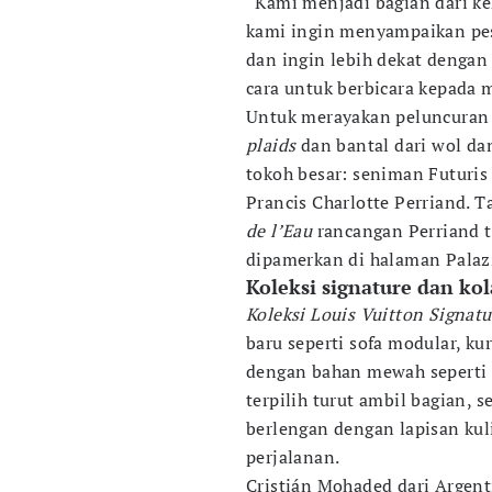
“Kami menjadi bagian dari ke
kami ingin menyampaikan pes
dan ingin lebih dekat dengan
cara untuk berbicara kepada
Untuk merayakan peluncuran 
plaids
dan bantal dari wol dan
tokoh besar: seniman Futuris 
Prancis Charlotte Perriand. T
de l’Eau
rancangan Perriand t
dipamerkan di halaman Palazz
Koleksi signature dan kol
Koleksi Louis Vuitton Signatu
baru seperti sofa modular, ku
dengan bahan mewah seperti k
terpilih turut ambil bagian, 
berlengan dengan lapisan kul
perjalanan.
Cristián Mohaded dari Argen