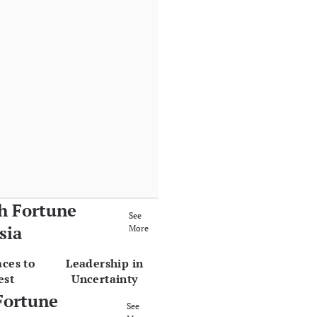
h Fortune
See
sia
More
aces to
Leadership in
est
Uncertainty
Fortune
See