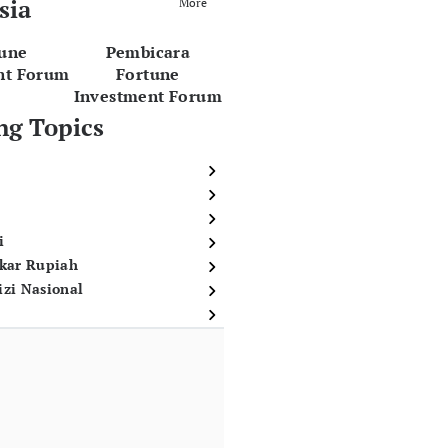
sia
More
tune
Pembicara
nt Forum
Fortune
Investment Forum
ng Topics
i
ukar Rupiah
izi Nasional