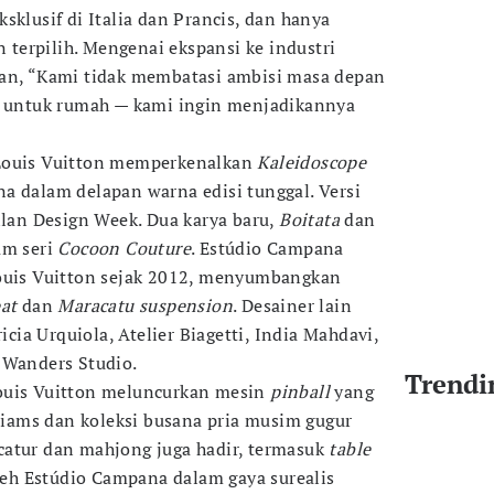
sklusif di Italia dan Prancis, dan hanya
n terpilih. Mengenai ekspansi ke industri
kan, “Kami tidak membatasi ambisi masa depan
ku untuk rumah — kami ingin menjadikannya
Louis Vuitton memperkenalkan
Kaleidoscope
a dalam delapan warna edisi tunggal. Versi
ilan Design Week. Dua karya baru,
Boitata
dan
am seri
Cocoon Couture
. Estúdio Campana
Louis Vuitton sejak 2012, menyumbangkan
at
dan
Maracatu suspension
. Desainer lain
ricia Urquiola, Atelier Biagetti, India Mahdavi,
 Wanders Studio.
Trendi
ouis Vuitton meluncurkan mesin
pinball
yang
lliams dan koleksi busana pria musim gugur
catur dan mahjong juga hadir, termasuk
table
leh Estúdio Campana dalam gaya surealis