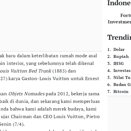
Indone
For
Investme
Trendi
1
.
Dolar
ak baru dalam keterlibatan rumah mode asal
2
.
Rupiah
ain interior, yang sebelumnya telah dikenal
3
.
IHSG
ouis Vuitton Bed Trunk
(1885) dan
4
.
Investas
5
.
Nilai T
27) karya Gaston-Louis Vuitton untuk Ernest
6
.
Badan G
7
.
Bitcoin
rkan
Objets Nomades
pada 2012, bekerja sama
baik di dunia, dan sekarang kami memperluas
tanda bahwa kami adalah merek budaya, kami
 ujar Chairman dan CEO Louis Vuitton, Pietro
enin (7/4).