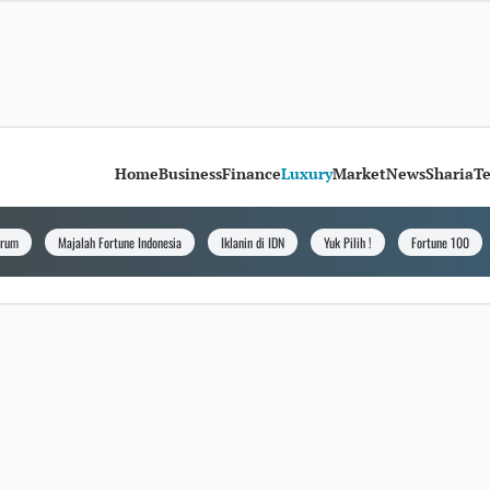
Home
Business
Finance
Luxury
Market
News
Sharia
T
orum
Majalah Fortune Indonesia
Iklanin di IDN
Yuk Pilih !
Fortune 100