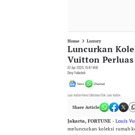
Home
Luxury
Luncurkan Kolek
Vuitton Perluas
07 Apr 2025, 15:47 WIB
Desy Yuliastuti
News
Channel
Louis Vuitton Home Collections/Dok. Louis Vuitton
Share Article
Jakarta, FORTUNE -
Louis Vu
meluncurkan koleksi rumah k