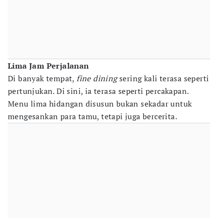
Lima Jam Perjalanan
Di banyak tempat,
fine dining
sering kali terasa seperti
pertunjukan. Di sini, ia terasa seperti percakapan.
Menu lima hidangan disusun bukan sekadar untuk
mengesankan para tamu, tetapi juga bercerita.