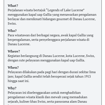
What?
Perjalanan wisata bertajuk “Legends of Lake Lucerne”
menggunakan kapal uap Gallia yang menawarkan pengalaman
berlayar dan menikmati hidangan gourmet di Danau Lucerne,
Swiss.
Who?
Para wisatawan dari berbagai negara, awak kapal Gallia yang
berpengalaman, serta penyelenggara perjalanan wisata di
Danau Lucerne.
Where?
Kegiatan berlangsung di Danau Lucerne, kota Lucerne, Swiss,
dengan rute pelayaran menggunakan kapal uap Gallia.
When?
Pelayaran dilakukan pada pagi hari dengan durasi sekitar lima
jam; kapal Gallia sendiri telah beroperasi sejak tahun 1913
hingga saat ini.
Why?
Pelayaran ini diselenggarakan untuk menghadirkan
pengalaman wisata klasik dan mewah yang memadukan
sejarah, kuliner khas Swiss, serta panorama alam Danau