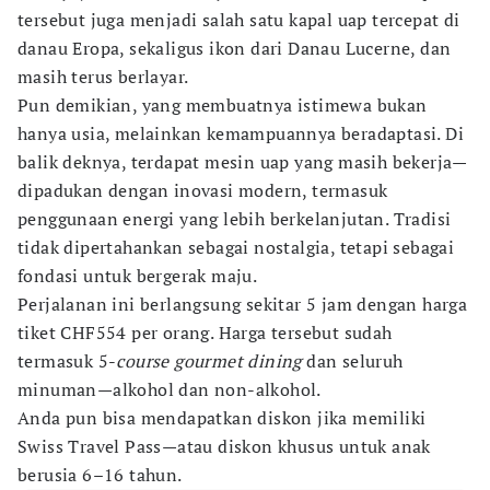
tersebut juga menjadi salah satu kapal uap tercepat di
danau Eropa, sekaligus ikon dari Danau Lucerne, dan
masih terus berlayar.
Pun demikian, yang membuatnya istimewa bukan
hanya usia, melainkan kemampuannya beradaptasi. Di
balik deknya, terdapat mesin uap yang masih bekerja—
dipadukan dengan inovasi modern, termasuk
penggunaan energi yang lebih berkelanjutan. Tradisi
tidak dipertahankan sebagai nostalgia, tetapi sebagai
fondasi untuk bergerak maju.
Perjalanan ini berlangsung sekitar 5 jam dengan harga
tiket CHF554 per orang. Harga tersebut sudah
termasuk 5-
course gourmet dining
dan seluruh
minuman—alkohol dan non-alkohol.
Anda pun bisa mendapatkan diskon jika memiliki
Swiss Travel Pass—atau diskon khusus untuk anak
berusia 6–16 tahun.