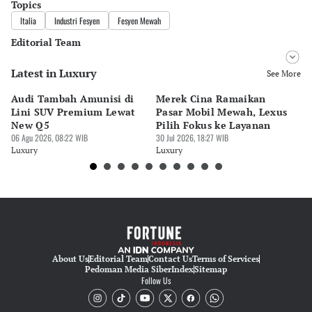
Topics
Italia
Industri Fesyen
Fesyen Mewah
Editorial Team
Latest in Luxury
Editor
See More
Desy Yuliastuti
Audi Tambah Amunisi di
Merek Cina Ramaikan
Mo
Editor
Lini SUV Premium Lewat
Pasar Mobil Mewah, Lexus
B
Pingit Aria
New Q5
Pilih Fokus ke Layanan
GI
06 Agu 2026, 08:22 WIB
30 Jul 2026, 18:27 WIB
M
30 
Luxury
Luxury
Lu
About Us
Editorial Team
Contact Us
Terms of Services
Pedoman Media Siber
Index
Sitemap
Follow Us