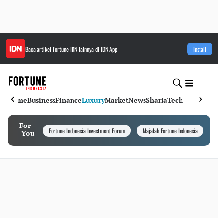
Baca artikel
Fortune IDN
lainnya di IDN App
Install
Home
Business
Finance
Luxury
Market
News
Sharia
Tech
For
Fortune Indonesia Investment Forum
Majalah Fortune Indonesia
I
You