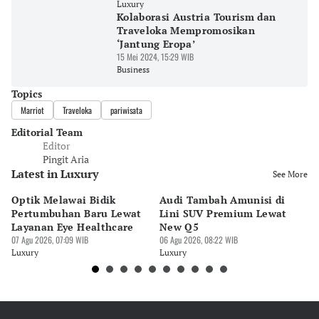
Luxury
Kolaborasi Austria Tourism dan
Traveloka Mempromosikan
‘Jantung Eropa’
15 Mei 2024, 15:29 WIB
Business
Topics
Marriot
Traveloka
pariwisata
Editorial Team
Editor
Pingit Aria
Latest in Luxury
See More
Optik Melawai Bidik
Audi Tambah Amunisi di
M
Pertumbuhan Baru Lewat
Lini SUV Premium Lewat
Pa
Layanan Eye Healthcare
New Q5
Pi
07 Agu 2026, 07:09 WIB
06 Agu 2026, 08:22 WIB
30 
Luxury
Luxury
Lu