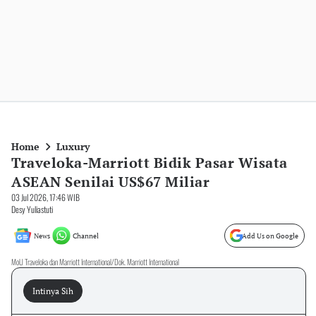
Home
Luxury
Traveloka-Marriott Bidik Pasar Wisata
ASEAN Senilai US$67 Miliar
03 Jul 2026, 17:46 WIB
Desy Yuliastuti
News
Channel
Add Us on Google
MoU Traveloka dan Marriott International/Dok. Marriott International
Intinya Sih