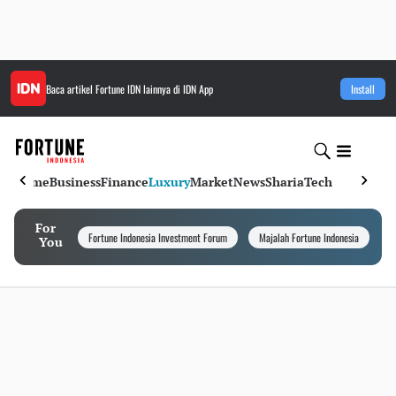
Baca artikel
Fortune IDN
lainnya di IDN App
Install
Home
Business
Finance
Luxury
Market
News
Sharia
Tech
For
Fortune Indonesia Investment Forum
Majalah Fortune Indonesia
I
You