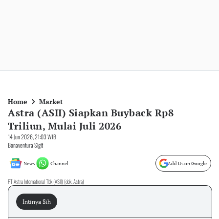
Home
Market
Astra (ASII) Siapkan Buyback Rp8
Triliun, Mulai Juli 2026
14 Jun 2026, 21:03 WIB
Bonaventura Sigit
News
Channel
Add Us on Google
PT Astra International Tbk (ASII) (dok. Astra)
Intinya Sih