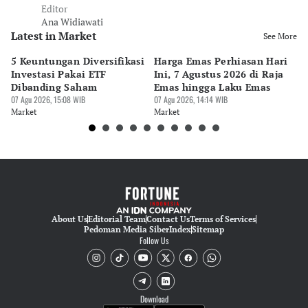
Editor
Ana Widiawati
Latest in Market
See More
5 Keuntungan Diversifikasi
Harga Emas Perhiasan Hari
B
Investasi Pakai ETF
Ini, 7 Agustus 2026 di Raja
M
Dibanding Saham
Emas hingga Laku Emas
M
07 Agu 2026, 15:08 WIB
07 Agu 2026, 14:14 WIB
Be
07 
Market
Market
Ma
About Us
Editorial Team
Contact Us
Terms of Services
Pedoman Media Siber
Index
Sitemap
Follow Us
Download