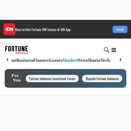
Baca artikel
Fortune IDN
lainnya di IDN App
Install
Home
Business
Finance
Luxury
Market
News
Sharia
Tech
For
Fortune Indonesia Investment Forum
Majalah Fortune Indonesia
I
You