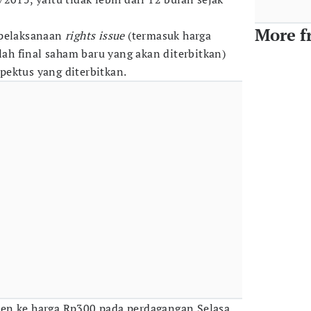
More f
 pelaksanaan
rights issue
(termasuk harga
h final saham baru yang akan diterbitkan)
ektus yang diterbitkan.
en ke harga Rp300 pada perdagangan Selasa