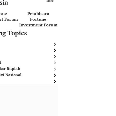
sia
More
tune
Pembicara
nt Forum
Fortune
Investment Forum
ng Topics
i
ukar Rupiah
izi Nasional