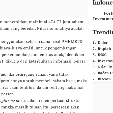
Indone
For
Investme
kan menerbitkan maksimal 474,77 juta saham
saham yang beredar. Nilai nominalnya adalah
Trendi
 menggunakan seluruh dana hasil PMHMETD
1
.
Dolar
n biaya-biaya emisi, untuk pengembangan
2
.
Rupiah
i perseroan dan/atau entitas anak," demikian
3
.
IHSG
dikutip dari keterbukaan informasi, Selasa
4
.
Investas
5
.
Nilai T
6
.
Badan G
sue
, jika pemegang saham yang tidak
7
.
Bitcoin
erolehnya untuk membeli saham baru, maka
mnya akan terdilusi dalam rentang maksimal
 persen.
rights issue
itu adalah memperkuat struktur
rangka meraih tujuan itu, perseroan akan