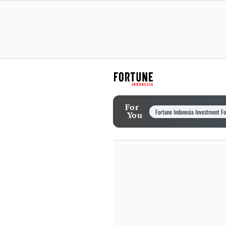
For
Fortune Indonesia Investment F
You