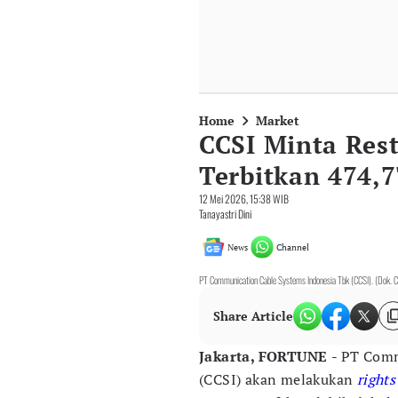
Home
Market
CCSI Minta Rest
Terbitkan 474,
12 Mei 2026, 15:38 WIB
Tanayastri Dini
News
Channel
PT Communication Cable Systems Indonesia Tbk (CCSI). (Dok. 
Share Article
Jakarta, FORTUNE
- PT Comm
(CCSI) akan melakukan
rights