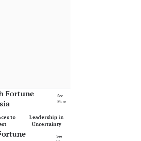
h Fortune
See
sia
More
aces to
Leadership in
est
Uncertainty
Fortune
See