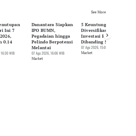
See More
enutupan
Danantara Siapkan
5 Keuntungan
H
i Ini 7
IPO BUMN,
Diversifikasi
Pe
2026,
Pegadaian hingga
Investasi Pakai ETF
Ag
 0.14
Pelindo Berpotensi
Dibanding Saham
Em
Melantai
07 Agu 2026, 15:08 WIB
E
 16:30 WIB
07 Agu 2026, 16:06 WIB
Market
07 
Market
Ma