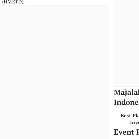
u (HMETD).
Majala
Indone
Best Pl
Inv
Event 