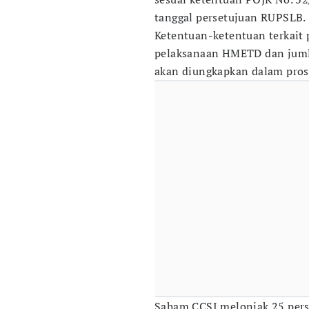
tanggal persetujuan RUPSLB.
Ketentuan-ketentuan terkait
pelaksanaan HMETD dan jumla
akan diungkapkan dalam prosp
Saham CCSI melonjak 25 pers