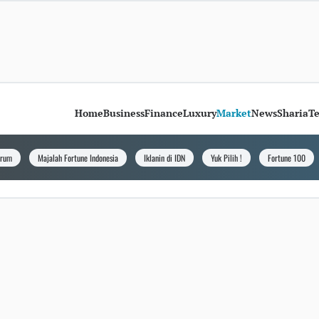
Home
Business
Finance
Luxury
Market
News
Sharia
T
orum
Majalah Fortune Indonesia
Iklanin di IDN
Yuk Pilih !
Fortune 100