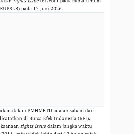
anakan
rights issue
tersebut pada Rapat Umum
RUPSLB) pada 17 Juni 2026.
uarkan dalam PMHMETD adalah saham dari
icatatkan di Bursa Efek Indonesia (BEI).
aksanaan
rights issue
dalam jangka waktu
2015, yaitu tidak lebih dari 12 bulan sejak