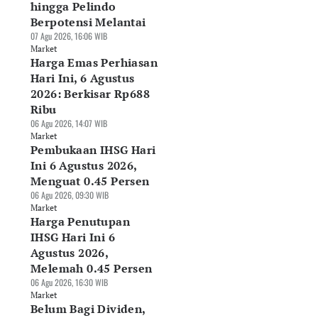
hingga Pelindo
Berpotensi Melantai
07 Agu 2026, 16:06 WIB
Market
arga Emas
Bagaimana Cara
7 Skill Investasi y
Harga Emas Perhiasan
rhiasan Hari Ini, 7
Membedakan Saham
Paling Dibutuhkan
Hari Ini, 6 Agustus
ustus 2026 di Raja
Murah dan Saham
untuk Menghadapi
2026: Berkisar Rp688
as hingga Laku
Berkualitas?
Pasar 2026
Ribu
mas
07 Agu 2026, 13:28 WIB
07 Agu 2026, 11:27 WIB
06 Agu 2026, 14:07 WIB
Agu 2026, 14:14 WIB
Market
Market
Market
rket
Pembukaan IHSG Hari
Ini 6 Agustus 2026,
Menguat 0.45 Persen
06 Agu 2026, 09:30 WIB
Market
Harga Penutupan
IHSG Hari Ini 6
Agustus 2026,
Melemah 0.45 Persen
06 Agu 2026, 16:30 WIB
Market
Belum Bagi Dividen,