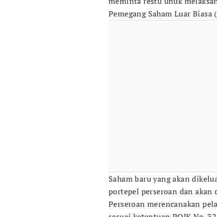
meminta restu unuk melaks
Pemegang Saham Luar Biasa (
Saham baru yang akan dikel
portepel perseroan dan akan d
Perseroan merencanakan pel
sesuai ketentuan POJK No. 32/