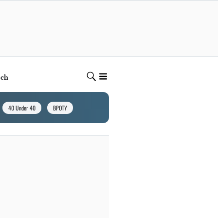
ech
40 Under 40
BPOTY