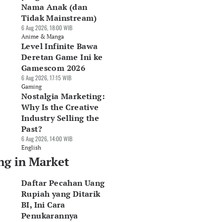
asdaq
Rp262,6 Miliar pada
2026, IATA Teratas
Nama Anak (dan
Agu 2026, 13:31 WIB
Semester I-2026
06 Agu 2026, 10:30 WIB
Tidak Mainstream)
rket
06 Agu 2026, 11:23 WIB
Market
6 Aug 2026, 18:00 WIB
Market
Anime & Manga
Level Infinite Bawa
Deretan Game Ini ke
Gamescom 2026
6 Aug 2026, 17:15 WIB
Gaming
Nostalgia Marketing:
Why Is the Creative
Industry Selling the
Past?
6 Aug 2026, 14:00 WIB
English
ng in Market
Daftar Pecahan Uang
Rupiah yang Ditarik
BI, Ini Cara
Penukarannya