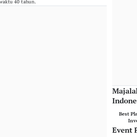
 waktu 40 tahun.
Majala
Indone
Best Pl
Inv
Event 