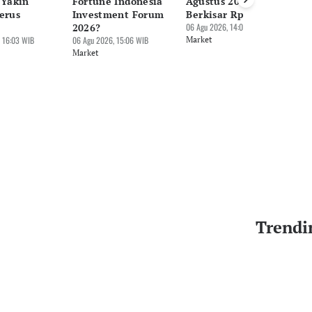
 Yakin
Fortune Indonesia
Agustus 2026:
N
erus
Investment Forum
Berkisar Rp688 Ribu
06 
2026?
06 Agu 2026, 14:07 WIB
Ma
 16:03 WIB
06 Agu 2026, 15:06 WIB
Market
Market
Trendi