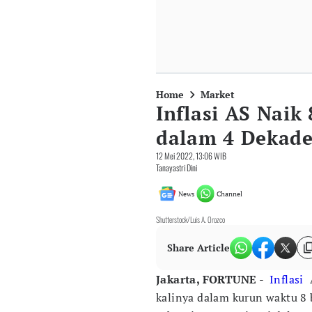
Home
Market
Inflasi AS Naik 
dalam 4 Dekad
12 Mei 2022, 13:06 WIB
Tanayastri Dini
News
Channel
Shutterstock/Luis A. Orozco
Share Article
Jakarta, FORTUNE
-
Inflasi
A
kalinya dalam kurun waktu 8 b