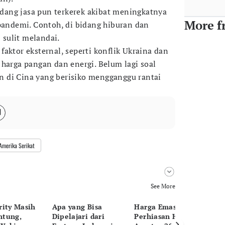
bidang jasa pun terkerek akibat meningkatnya
More f
 pandemi. Contoh, di bidang hiburan dan
S sulit melandai.
aktor eksternal, seperti konflik Ukraina dan
 harga pangan dan energi. Belum lagi soal
 di Cina yang berisiko mengganggu rantai
 Amerika Serikat
See More
rity Masih
Apa yang Bisa
Harga Emas
5 
ntung,
Dipelajari dari
Perhiasan Hari Ini, 6
50