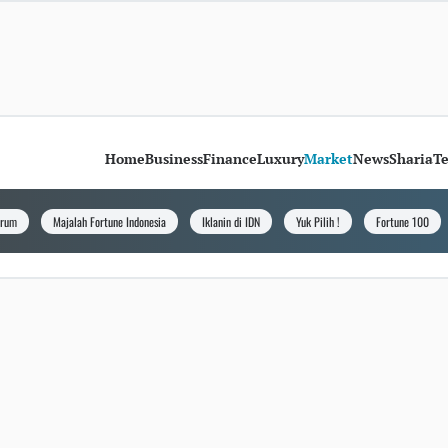
Home
Business
Finance
Luxury
Market
News
Sharia
T
orum
Majalah Fortune Indonesia
Iklanin di IDN
Yuk Pilih !
Fortune 100