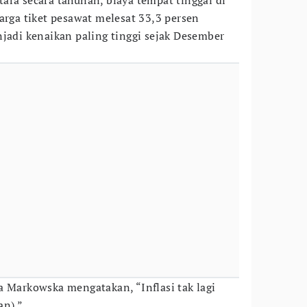
ara secara tahunan, biaya tempat tinggal di
arga tiket pesawat melesat 33,3 persen
njadi kenaikan paling tinggi sejak Desember
a Markowska mengatakan, “Inflasi tak lagi
an).”