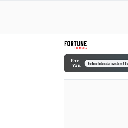
For
Fortune Indonesia Investment F
You