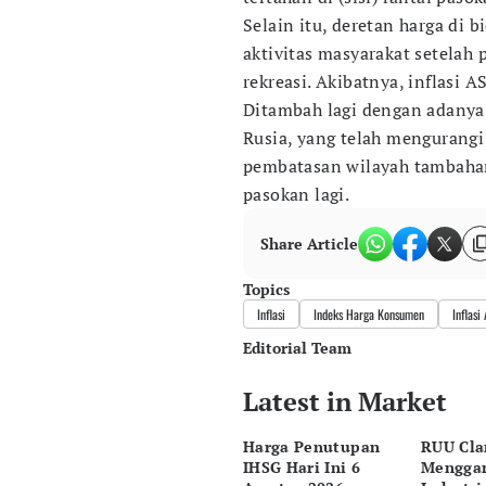
Selain itu, deretan harga di 
aktivitas masyarakat setelah
rekreasi. Akibatnya, inflasi A
Ditambah lagi dengan adanya f
Rusia, yang telah mengurangi
pembatasan wilayah tambahan
pasokan lagi.
Share Article
Topics
Inflasi
Indeks Harga Konsumen
Inflasi
Editorial Team
Latest in Market
Editor
Ekarina .
Harga Penutupan
RUU Cla
Editor
IHSG Hari Ini 6
Mengga
Tanayastri Dini