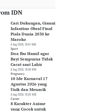
rom IDN
Cari Dukungan, Gianni
Infantino Obral Final
Piala Dunia 2030 ke
Maroko
6 Aug 2026, 18:41 WIB
Sport
Doa Ibu Hamil agar
Bayi Sempurna Tidak
Cacat saat Lahir
6 Aug 2026, 18:38 WIB
Pregnancy
10 Ide Karnaval 17
Agustus 2026 yang
Unik dan Menarik
6 Aug 2026, 18:35 WIB
Career
Perbedaan S&P
Penyebab SSIA
10 Saham Teraktif
8 Karakter Anime
0, Dow Jones, dan
Berbalik Untung
Pagi Ini 6 Agustus
yang Cocok untuk