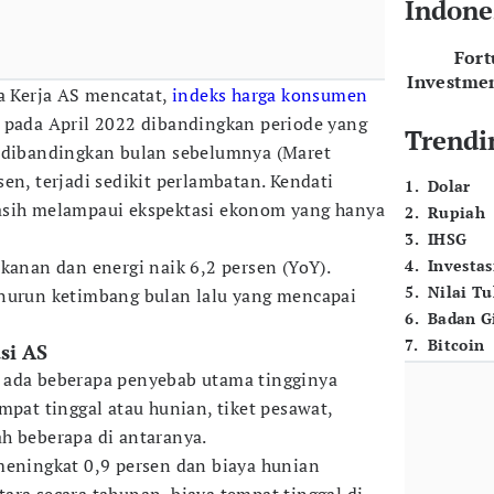
Indone
For
Investme
ga Kerja AS mencatat,
indeks harga konsumen
 pada April 2022 dibandingkan periode yang
Trendi
a dibandingkan bulan sebelumnya (Maret
en, terjadi sedikit perlambatan. Kendati
1
.
Dolar
asih melampaui ekspektasi ekonom yang hanya
2
.
Rupiah
3
.
IHSG
kanan dan energi naik 6,2 persen (YoY).
4
.
Investas
5
.
Nilai T
enurun ketimbang bulan lalu yang mencapai
6
.
Badan G
7
.
Bitcoin
si AS
, ada beberapa penyebab utama tingginya
mpat tinggal atau hunian, tiket pesawat,
h beberapa di antaranya.
meningkat 0,9 persen dan biaya hunian