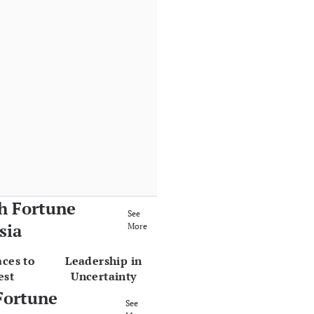
h Fortune
See
sia
More
aces to
Leadership in
est
Uncertainty
Fortune
See