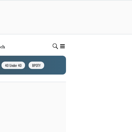
ech
40 Under 40
BPOTY