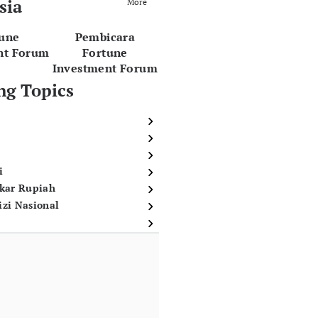
sia
More
tune
Pembicara
nt Forum
Fortune
Investment Forum
ng Topics
i
ukar Rupiah
izi Nasional