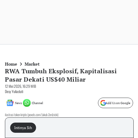
Home
Market
RWA Tumbuh Eksplosif, Kapitalisasi
Pasar Dekati US$40 Miliar
12 Mei 2026, 16:29 WIB
Desy Yuliastuti
News
Channel
Add Us on Google
ilustrasi token kripto (pexels.com/Jakub Zerdzicki)
Intinya Sih