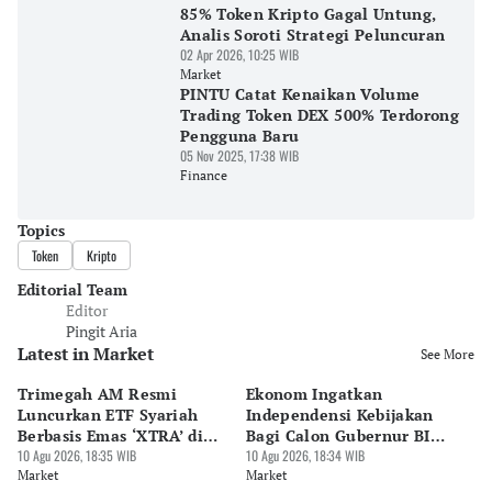
85% Token Kripto Gagal Untung,
Analis Soroti Strategi Peluncuran
02 Apr 2026, 10:25 WIB
Market
PINTU Catat Kenaikan Volume
Trading Token DEX 500% Terdorong
Pengguna Baru
05 Nov 2025, 17:38 WIB
Finance
Topics
Token
Kripto
Editorial Team
Editor
Pingit Aria
Latest in Market
See More
Trimegah AM Resmi
Ekonom Ingatkan
Bi
Luncurkan ETF Syariah
Independensi Kebijakan
Ma
Berbasis Emas ‘XTRA’ di
Bagi Calon Gubernur BI
K
BEI
10 Agu 2026, 18:35 WIB
Destry
10 Agu 2026, 18:34 WIB
10 
Market
Market
Ma