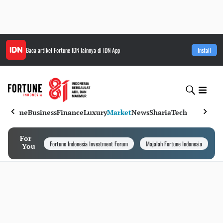
Baca artikel
Fortune IDN
lainnya di IDN App
Install
Home
Business
Finance
Luxury
Market
News
Sharia
Tech
For
Fortune Indonesia Investment Forum
Majalah Fortune Indonesia
I
You