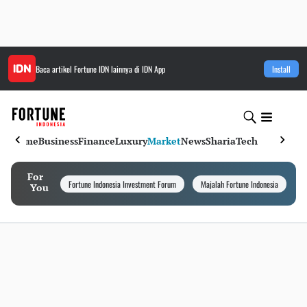
Baca artikel
Fortune IDN
lainnya di IDN App
Install
Home
Business
Finance
Luxury
Market
News
Sharia
Tech
For
Fortune Indonesia Investment Forum
Majalah Fortune Indonesia
I
You