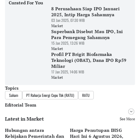
Curated For You
8 Perusahaan Siap IPO Januari
2025, Intip Harga Sahamnya
03 Jan 2025, 07:30 WIB
Market
Superbank Disebut Mau IPO, Ini
Para Pemegang Sahamnya
15 Jan 2025, 13:26 WIB
Market
Profil PT Brigit Biofarmaka
Teknologi (OBAT), Dana IPO Rp59
Miliar
17 Jan 2025, 14:06 WIB
Market
Topics
Saham
PT Raharja Energi Cepu Tbk (RATU)
RATU
Editorial Team
Latest in Market
Editor
See More
Yogama Wisnu Oktyandito
Hubungan antara
Harga Penutupan IHSG
RU
Editor
Kebijakan Pemerintah dan
Hari Ini 6 Agustus 2026,
Me