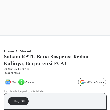
Home
Market
Saham RATU Kena Suspensi Kedua
Kalinya, Berpotensi FCA!
20 Jan 2025, 10:00 WIB
Faesal Mubarok
News
Channel
Add Us on Google
ilustrasi candlestick (pexels.com/Alesia Kozik)
Intinya Sih