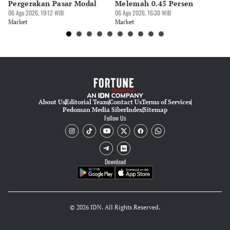
Faesal Mubarok
Pergerakan Pasar Modal
Melemah 0.45 Persen
Ya
06 Agu 2026, 19:12 WIB
06 Agu 2026, 16:30 WIB
T
06 
Market
Market
Ma
About Us
Editorial Team
Contact Us
Terms of Services
Pedoman Media Siber
Index
Sitemap
Follow Us
Download
© 2026 IDN. All Rights Reserved.