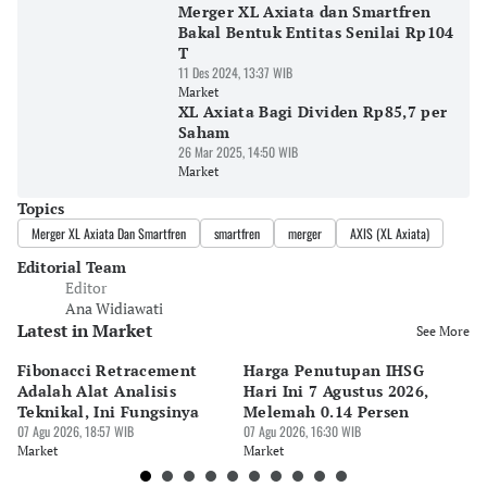
Merger XL Axiata dan Smartfren
Bakal Bentuk Entitas Senilai Rp104
T
11 Des 2024, 13:37 WIB
Market
XL Axiata Bagi Dividen Rp85,7 per
Saham
26 Mar 2025, 14:50 WIB
Market
Topics
Merger XL Axiata Dan Smartfren
smartfren
merger
AXIS (XL Axiata)
Editorial Team
Editor
Ana Widiawati
Latest in Market
See More
Fibonacci Retracement
Harga Penutupan IHSG
Da
Adalah Alat Analisis
Hari Ini 7 Agustus 2026,
B
Teknikal, Ini Fungsinya
Melemah 0.14 Persen
Pe
07 Agu 2026, 18:57 WIB
07 Agu 2026, 16:30 WIB
M
07 
Market
Market
Ma