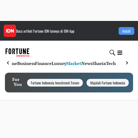
Baca artikel
Fortune IDN
lainnya di IDN App
Install
Home
Business
Finance
Luxury
Market
News
Sharia
Tech
For
Fortune Indonesia Investment Forum
Majalah Fortune Indonesia
I
You