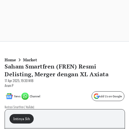
Home
Market
Saham Smartfren (FREN) Resmi
Delisting, Merger dengan XL Axiata
17 Apr 2025, 19:30 WIB
Arum P
News
Channel
Add Us on Google
Ilustrasi Smartfren ( YouTube)
Intinya Sih