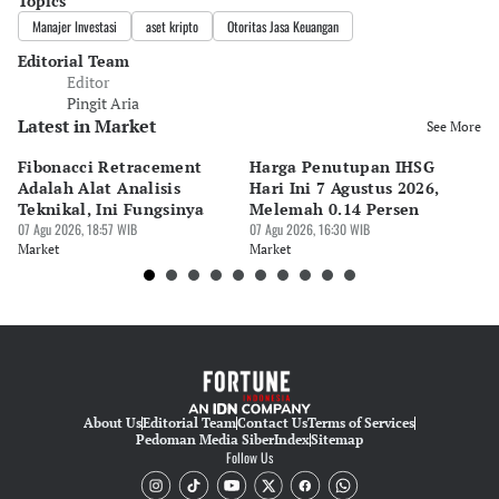
Topics
Manajer Investasi
aset kripto
Otoritas Jasa Keuangan
Editorial Team
Editor
Pingit Aria
Latest in Market
See More
Fibonacci Retracement
Harga Penutupan IHSG
Da
Adalah Alat Analisis
Hari Ini 7 Agustus 2026,
B
Teknikal, Ini Fungsinya
Melemah 0.14 Persen
Pe
07 Agu 2026, 18:57 WIB
07 Agu 2026, 16:30 WIB
M
07 
Market
Market
Ma
About Us
Editorial Team
Contact Us
Terms of Services
Pedoman Media Siber
Index
Sitemap
Follow Us