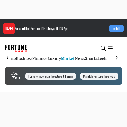
Baca artikel
Fortune IDN
lainnya di IDN App
Install
Home
Business
Finance
Luxury
Market
News
Sharia
Tech
For
Fortune Indonesia Investment Forum
Majalah Fortune Indonesia
I
You