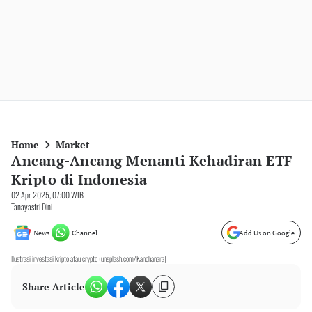
Home
Market
Ancang-Ancang Menanti Kehadiran ETF
Kripto di Indonesia
02 Apr 2025, 07:00 WIB
Tanayastri Dini
News
Channel
Add Us on Google
Ilustrasi investasi kripto atau crypto (unsplash.com/Kanchanara)
Share Article