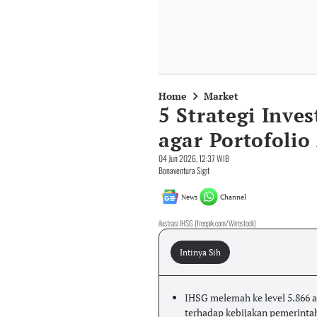
Home
Market
5 Strategi Inve
agar Portofoli
04 Jun 2026, 12:37 WIB
Bonaventura Sigit
News
Channel
ilustrasi IHSG (freepik.com/Wirestock)
Intinya Sih
IHSG melemah ke level 5.866 ak
terhadap kebijakan pemerinta