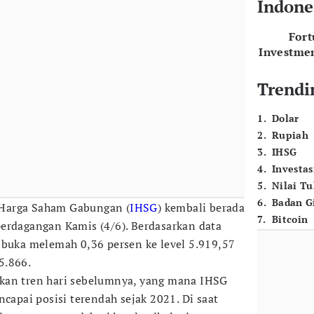
Indone
For
Investme
Trendi
1
.
Dolar
2
.
Rupiah
3
.
IHSG
4
.
Investas
5
.
Nilai T
6
.
Badan G
Harga Saham Gabungan (
IHSG
) kembali berada
7
.
Bitcoin
erdagangan Kamis (4/6). Berdasarkan data
ibuka melemah 0,36 persen ke level 5.919,57
5.866.
kan tren hari sebelumnya, yang mana IHSG
ncapai posisi terendah sejak 2021. Di saat