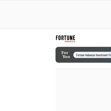
For
Fortune Indonesia Investment F
You