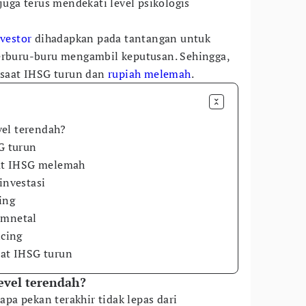
 juga terus mendekati level psikologis
vestor
dihadapkan pada tantangan untuk
erburu-buru mengambil keputusan. Sehingga,
saat IHSG turun dan
rupiah melemah
.
el terendah?
SG turun
aat IHSG melemah
investasi
ing
amnetal
ncing
aat IHSG turun
evel terendah?
a pekan terakhir tidak lepas dari