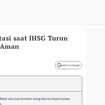
stasi saat IHSG Turun
o Aman
Add Us on Google
ibat aksi jual investor asing dan isu kepercayaan
h.