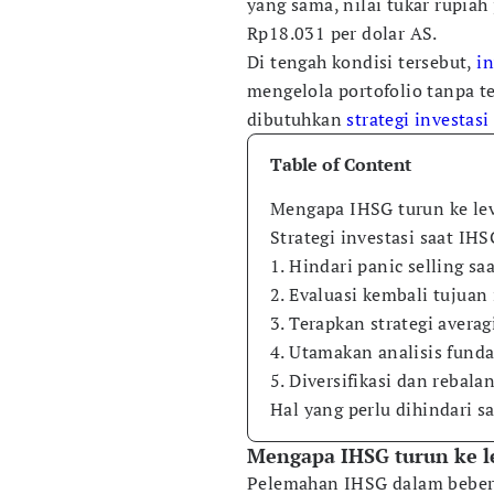
yang sama, nilai tukar rupiah
Rp18.031 per dolar AS.
Di tengah kondisi tersebut,
in
mengelola portofolio tanpa t
dibutuhkan
strategi
investasi
Table of Content
Mengapa IHSG turun ke lev
Strategi investasi saat IH
1. Hindari panic selling s
2. Evaluasi kembali tujuan 
3. Terapkan strategi averag
4. Utamakan analisis fund
5. Diversifikasi dan rebala
Hal yang perlu dihindari s
Mengapa IHSG turun ke l
Pelemahan IHSG dalam beberap