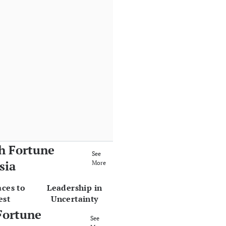
h Fortune
See
sia
More
aces to
Leadership in
est
Uncertainty
Fortune
See