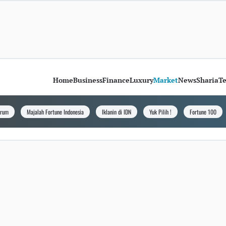
Home
Business
Finance
Luxury
Market
News
Sharia
T
orum
Majalah Fortune Indonesia
Iklanin di IDN
Yuk Pilih !
Fortune 100