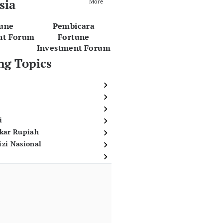
sia
More
tune
Pembicara
nt Forum
Fortune
Investment Forum
ng Topics
i
ukar Rupiah
izi Nasional