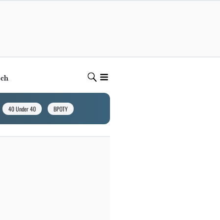
ech
40 Under 40
BPOTY