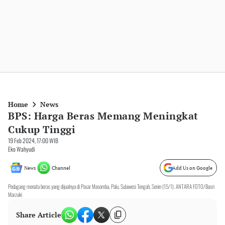
Home
News
BPS: Harga Beras Memang Meningkat
Cukup Tinggi
19 Feb 2024, 17:00 WIB
Eko Wahyudi
News
Channel
Add Us on Google
Pedagang menata beras yang dijualnya di Pasar Masomba, Palu, Sulawesi Tengah, Senin (15/1). ANTARA FOTO/Basri
Marzuki
Share Article