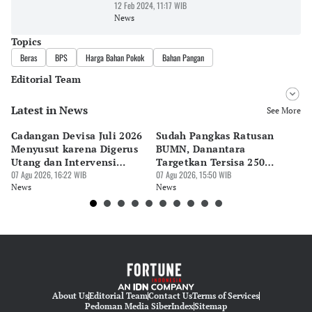
12 Feb 2024, 11:17 WIB
News
Topics
Beras
BPS
Harga Bahan Pokok
Bahan Pangan
Editorial Team
Latest in News
Editor
See More
Bonardo Maulana
Cadangan Devisa Juli 2026
Sudah Pangkas Ratusan
Pe
Editor
Menyusut karena Digerus
BUMN, Danantara
P
Eko Wahyudi
Utang dan Intervensi
Targetkan Tersisa 250
P
Rupiah
07 Agu 2026, 16:22 WIB
Perusahaan
07 Agu 2026, 15:50 WIB
07 
News
News
Ne
About Us
Editorial Team
Contact Us
Terms of Services
Pedoman Media Siber
Index
Sitemap