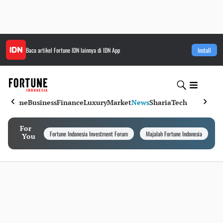
Baca artikel
Fortune IDN
lainnya di IDN App
Install
Home
Business
Finance
Luxury
Market
News
Sharia
Tech
For
Fortune Indonesia Investment Forum
Majalah Fortune Indonesia
I
You