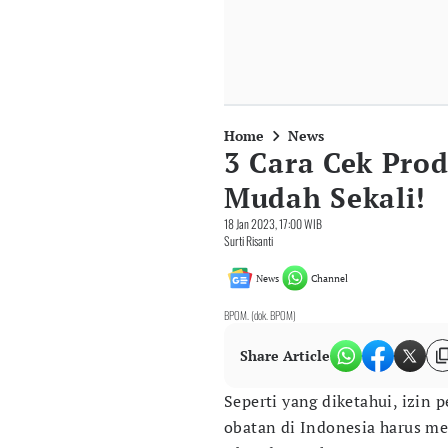
Home
News
3 Cara Cek Pro
Mudah Sekali!
18 Jan 2023, 17:00 WIB
Surti Risanti
News
Channel
BPOM. (dok. BPOM)
Share Article
Seperti yang diketahui, izin 
obatan di Indonesia harus m