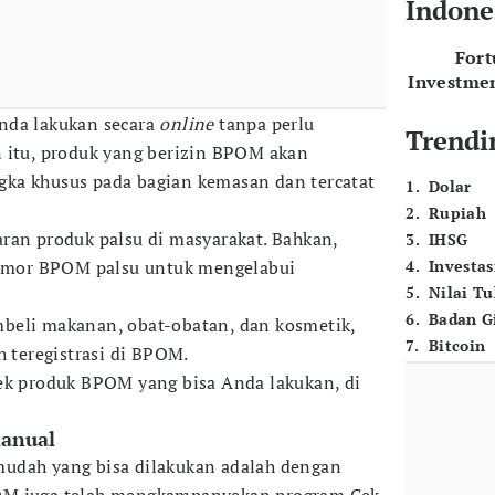
Indone
For
Investme
nda lakukan secara
online
tanpa perlu
Trendi
 itu, produk yang berizin BPOM akan
ka khusus pada bagian kemasan dan tercatat
1
.
Dolar
2
.
Rupiah
ran produk palsu di masyarakat. Bahkan,
3
.
IHSG
mor BPOM palsu untuk mengelabui
4
.
Investas
5
.
Nilai T
6
.
Badan G
beli makanan, obat-obatan, dan kosmetik,
7
.
Bitcoin
h teregistrasi di BPOM.
ek produk BPOM yang bisa Anda lakukan, di
anual
udah yang bisa dilakukan adalah dengan