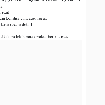
OM juga telah mengkampanyekan program Cek
ni:
detail
am kondisi baik atau rusak
rbaca secara detail
 tidak melebih batas waktu berlakunya.