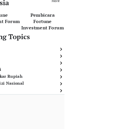
sia
More
tune
Pembicara
nt Forum
Fortune
Investment Forum
ng Topics
i
ukar Rupiah
izi Nasional