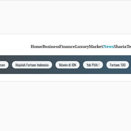
Home
Business
Finance
Luxury
Market
News
Sharia
T
orum
Majalah Fortune Indonesia
Iklanin di IDN
Yuk Pilih !
Fortune 100