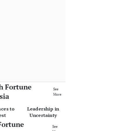
h Fortune
See
sia
More
aces to
Leadership in
est
Uncertainty
Fortune
See