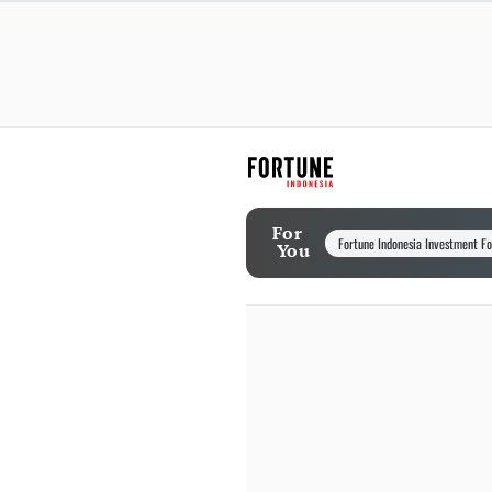
For
Fortune Indonesia Investment F
You