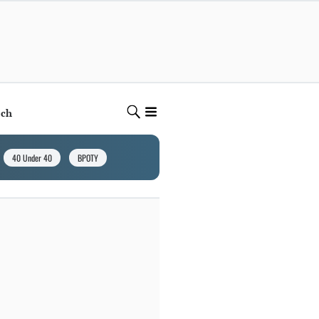
ech
40 Under 40
BPOTY