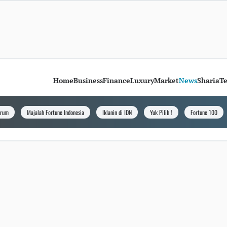
Home
Business
Finance
Luxury
Market
News
Sharia
T
orum
Majalah Fortune Indonesia
Iklanin di IDN
Yuk Pilih !
Fortune 100