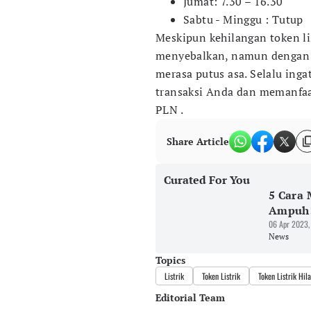
Jumat: 7.30 – 16.30
Sabtu - Minggu : Tutup
Meskipun kehilangan token li
menyebalkan, namun dengan l
merasa putus asa. Selalu ing
transaksi Anda dan memanfaa
PLN .
Share Article
Curated For You
5 Cara 
Ampuh
06 Apr 2023,
News
Topics
Listrik
Token Listrik
Token Listrik Hil
Editorial Team