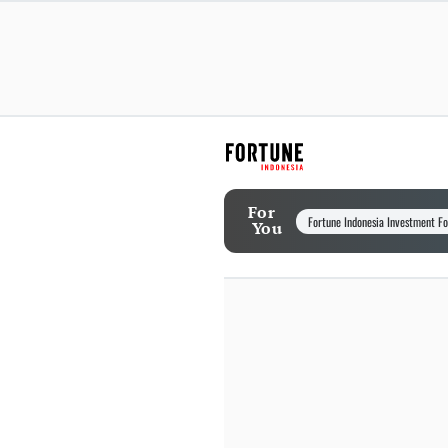
For
Fortune Indonesia Investment F
You