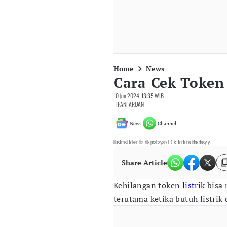
Home
News
Cara Cek Token 
10 Jun 2024, 13:35 WIB
TIFANI ARUAN
News
Channel
ilustrasi token listrik prabayar/DOk. fortune idn/desy y.
Share Article
Kehilangan token
listrik
bisa 
terutama ketika butuh listri