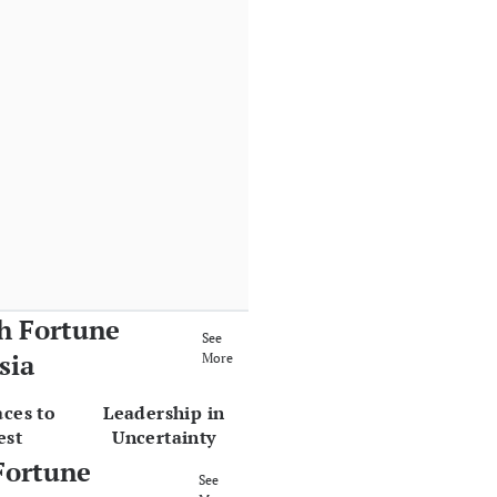
h Fortune
See
sia
More
aces to
Leadership in
est
Uncertainty
Fortune
See