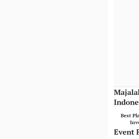
Majala
Indone
Best Pl
Inv
Event 