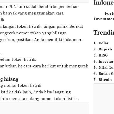
Indone
nan PLN kini sudah beralih ke pembelian
ih banyak yang menggunakan cara
For
Investme
sik.
langan token listrik, jangan panik. Berikut
Trendi
mengecek nomor token yang hilang:
gecekan, pastikan Anda memiliki dokumen-
1
.
Dolar
2
.
Rupiah
L.
3
.
IHSG
lian token listrik.
4
.
Investas
lanjutkan ke cara-cara berikut untuk mengecek
5
.
Nilai T
6
.
Badan G
ng hilang
7
.
Bitcoin
g nomor token listrik
istrik tidak jauh, Anda bisa langsung
nta mencetak ulang nomor token listrik.