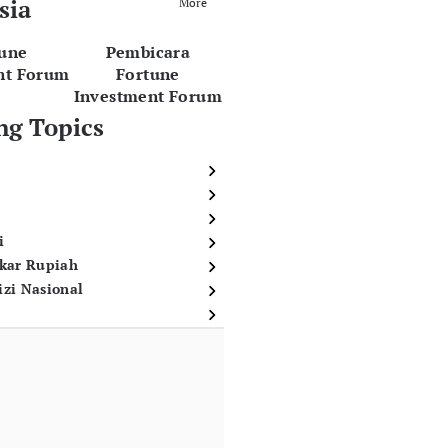
sia
More
tune
Pembicara
nt Forum
Fortune
Investment Forum
ng Topics
i
ukar Rupiah
izi Nasional