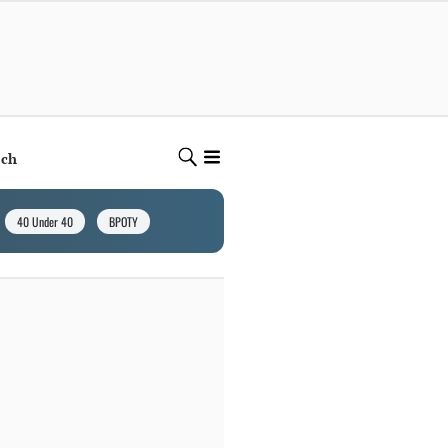
ech
40 Under 40
BPOTY