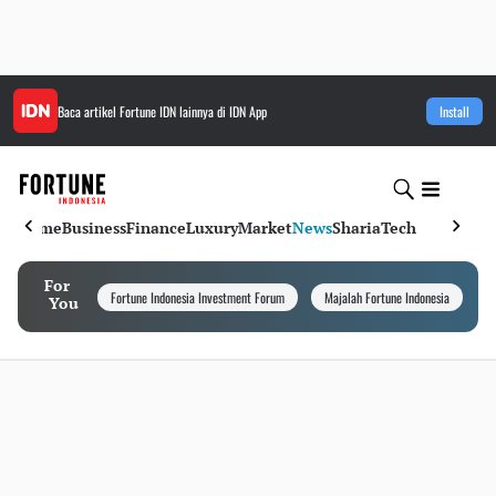
Baca artikel
Fortune IDN
lainnya di IDN App
Install
Home
Business
Finance
Luxury
Market
News
Sharia
Tech
For
Fortune Indonesia Investment Forum
Majalah Fortune Indonesia
I
You