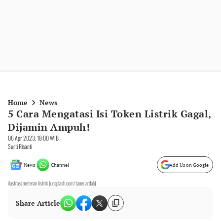
Home
News
5 Cara Mengatasi Isi Token Listrik Gagal,
Dijamin Ampuh!
06 Apr 2023, 18:00 WIB
Surti Risanti
News
Channel
Add Us on Google
ilustrasi meteran listrik (unsplash.com/taner ardali)
Share Article