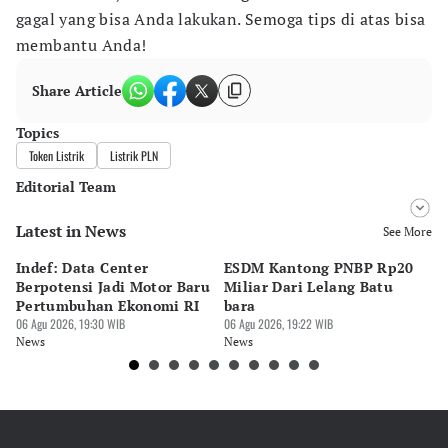
gagal yang bisa Anda lakukan. Semoga tips di atas bisa
membantu Anda!
Share Article
Topics
Token Listrik
Listrik PLN
Editorial Team
Latest in News
Editor
See More
Surti Risanti
Indef: Data Center
ESDM Kantong PNBP Rp20
Ek
Editor
Berpotensi Jadi Motor Baru
Miliar Dari Lelang Batu
Tu
Nadia Agatha Pramesthi
Pertumbuhan Ekonomi RI
bara
P
06 Agu 2026, 19:30 WIB
06 Agu 2026, 19:22 WIB
06 
News
News
Ne