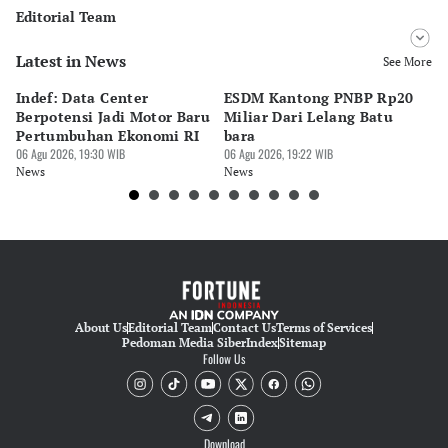
Editorial Team
Latest in News
Editor
See More
Bonardo Maulana
Indef: Data Center
ESDM Kantong PNBP Rp20
Ek
Editor
Berpotensi Jadi Motor Baru
Miliar Dari Lelang Batu
Tu
Hendra Friana
Pertumbuhan Ekonomi RI
bara
P
06 Agu 2026, 19:30 WIB
06 Agu 2026, 19:22 WIB
06 
News
News
Ne
About Us
Editorial Team
Contact Us
Terms of Services
Pedoman Media Siber
Index
Sitemap
Follow Us
Download