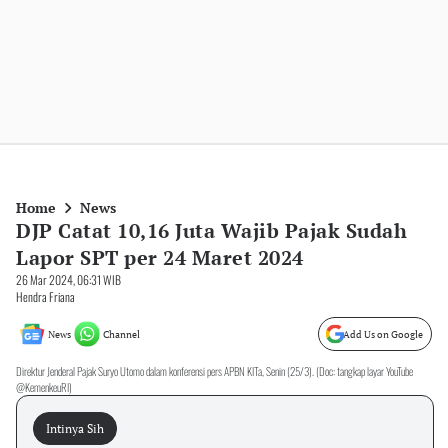
Home
News
DJP Catat 10,16 Juta Wajib Pajak Sudah
Lapor SPT per 24 Maret 2024
26 Mar 2024, 06:31 WIB
Hendra Friana
News
Channel
Add Us on Google
Direktur Jenderal Pajak Suryo Utomo dalam konferensi pers APBN KITa, Senin (25/3). (Doc: tangkap layar YouTube
@KemenkeuRI)
Intinya Sih