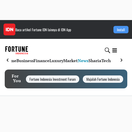
Baca artikel
Fortune IDN
lainnya di IDN App
Install
Home
Business
Finance
Luxury
Market
News
Sharia
Tech
For
Fortune Indonesia Investment Forum
Majalah Fortune Indonesia
I
You