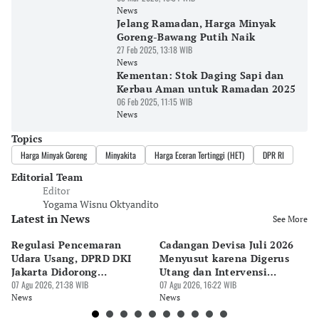
News
Jelang Ramadan, Harga Minyak
Goreng-Bawang Putih Naik
27 Feb 2025, 13:18 WIB
News
Kementan: Stok Daging Sapi dan
Kerbau Aman untuk Ramadan 2025
06 Feb 2025, 11:15 WIB
News
Topics
Harga Minyak Goreng
Minyakita
Harga Eceran Tertinggi (HET)
DPR RI
Editorial Team
Editor
Yogama Wisnu Oktyandito
Latest in News
See More
Regulasi Pencemaran
Cadangan Devisa Juli 2026
S
Udara Usang, DPRD DKI
Menyusut karena Digerus
B
Jakarta Didorong
Utang dan Intervensi
Ta
Prioritaskan Revisi Perda
07 Agu 2026, 21:38 WIB
Rupiah
07 Agu 2026, 16:22 WIB
P
07 
News
News
Ne