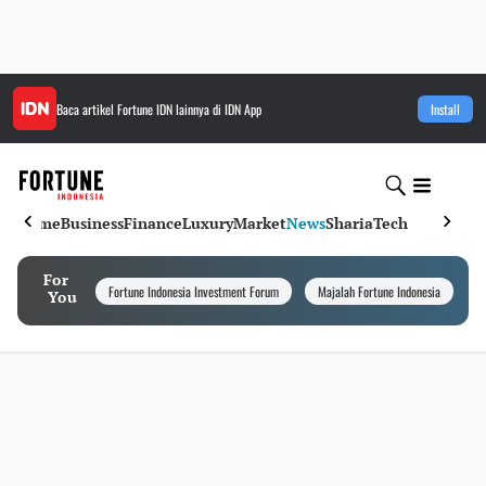
Baca artikel
Fortune IDN
lainnya di IDN App
Install
Home
Business
Finance
Luxury
Market
News
Sharia
Tech
For
Fortune Indonesia Investment Forum
Majalah Fortune Indonesia
I
You