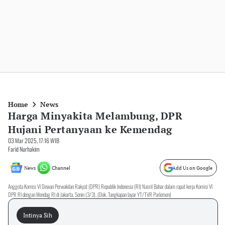
Home
News
Harga Minyakita Melambung, DPR
Hujani Pertanyaan ke Kemendag
03 Mar 2025, 17:16 WIB
Farid Nurhakim
News
Channel
Add Us on Google
Anggota Komisi VI Dewan Perwakilan Rakyat (DPR) Republik Indonesia (RI) Nasril Bahar dalam rapat kerja Komisi VI
DPR RI dengan Mendag RI di Jakarta, Senin (3/3). (Dok. Tangkapan layar YT/TVR Parlemen)
Intinya Sih