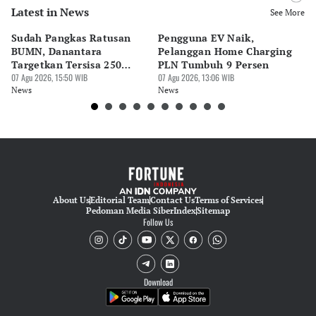
Latest in News
Editor
See More
Bonardo Maulana
Sudah Pangkas Ratusan
Pengguna EV Naik,
Pa
Editor
BUMN, Danantara
Pelanggan Home Charging
Be
Suheriadi .
Targetkan Tersisa 250
PLN Tumbuh 9 Persen
In
Perusahaan
07 Agu 2026, 15:50 WIB
07 Agu 2026, 13:06 WIB
07 
News
News
Ne
About Us
Editorial Team
Contact Us
Terms of Services
Pedoman Media Siber
Index
Sitemap
Follow Us
Download