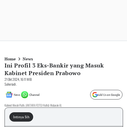
Home
News
Ini Profil 3 Eks-Bankir yang Masuk
Kabinet Presiden Prabowo
21 Okt 2024, 16:11 WIB
Suheriadi .
News
Channel
Add Us on Google
Kabinet Merah Putih. (ANTARA FOTO/Hafidz Mubarak A)
Intinya Sih