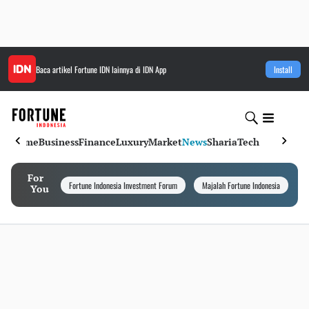
Baca artikel
Fortune IDN
lainnya di IDN App
Install
Home
Business
Finance
Luxury
Market
News
Sharia
Tech
For
Fortune Indonesia Investment Forum
Majalah Fortune Indonesia
I
You