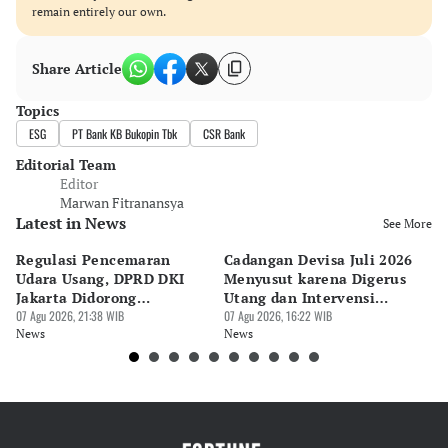
remain entirely our own.
Share Article
Topics
ESG
PT Bank KB Bukopin Tbk
CSR Bank
Editorial Team
Editor
Marwan Fitranansya
Latest in News
See More
Regulasi Pencemaran
Cadangan Devisa Juli 2026
S
Udara Usang, DPRD DKI
Menyusut karena Digerus
B
Jakarta Didorong
Utang dan Intervensi
Ta
Prioritaskan Revisi Perda
07 Agu 2026, 21:38 WIB
Rupiah
07 Agu 2026, 16:22 WIB
P
07 
News
News
Ne