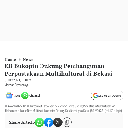
Home
News
KB Bukopin Dukung Pembangunan
Perpustakaan Multikultural di Bekasi
07 Des 2023, 17:30 WIB
Marwan Fitranansya
News
Channel
Add Us on Google
KB Kookmin Bank dan KB Bukopin ikut serta dalam Acara Serah Terima Gedung Perpustakaan Multikultural yang
dilaksanakan di Kantor Desa Muktiwari, Kecamatan Cibitung, Kota Bekasi, pada Kamis (7/12/2023). (dok. KB bukopin)
Share Article