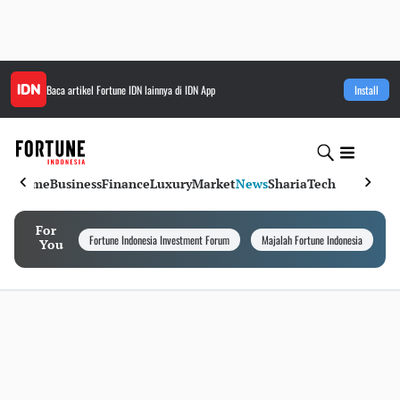
Baca artikel
Fortune IDN
lainnya di IDN App
Install
Home
Business
Finance
Luxury
Market
News
Sharia
Tech
For
Fortune Indonesia Investment Forum
Majalah Fortune Indonesia
I
You