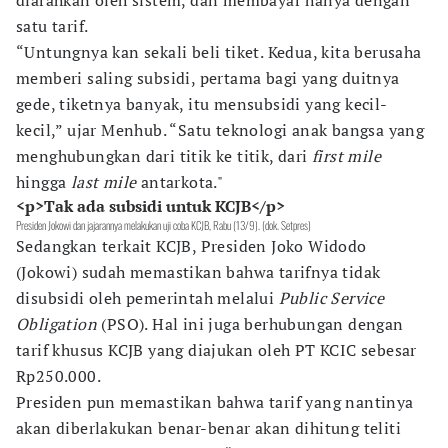
diarahkan oleh sistem, dan membayar hanya dengan
satu tarif.
“Untungnya kan sekali beli tiket. Kedua, kita berusaha
memberi saling subsidi, pertama bagi yang duitnya
gede, tiketnya banyak, itu mensubsidi yang kecil-
kecil,” ujar Menhub. “Satu teknologi anak bangsa yang
menghubungkan dari titik ke titik, dari
first mile
hingga
last mile
antarkota."
<p>Tak ada subsidi untuk KCJB</p>
Presiden Jokowi dan jajarannya melakukan uji coba KCJB, Rabu (13/9). (dok. Setpres)
Sedangkan terkait KCJB, Presiden Joko Widodo
(Jokowi) sudah memastikan bahwa tarifnya tidak
disubsidi oleh pemerintah melalui
Public Service
Obligation
(PSO). Hal ini juga berhubungan dengan
tarif khusus KCJB yang diajukan oleh PT KCIC sebesar
Rp250.000.
Presiden pun memastikan bahwa tarif yang nantinya
akan diberlakukan benar-benar akan dihitung teliti