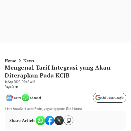
Home
News
Mengenal Tarif Integrasi yang Akan
Diterapkan Pada KCJB
14 Sep 2023, 09:45 WIB
Bayu Satito
News
Channel
Add Us on Google
Ilutrasi: Kereta Cepat Jakarta Bandung yang sedang uji coba. (Dok. Istimewa)
Share Article