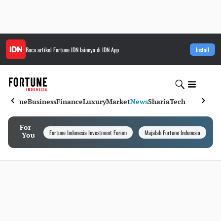
Baca artikel
Fortune IDN
lainnya di IDN App
Install
Home
Business
Finance
Luxury
Market
News
Sharia
Tech
For
Fortune Indonesia Investment Forum
Majalah Fortune Indonesia
I
You