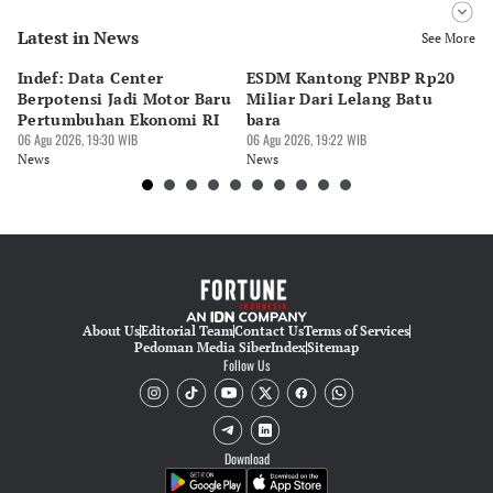
Latest in News
Editor
See More
Bayu Satito
Indef: Data Center
ESDM Kantong PNBP Rp20
Ek
Editor
Berpotensi Jadi Motor Baru
Miliar Dari Lelang Batu
Tu
Ekarina .
Pertumbuhan Ekonomi RI
bara
P
06 Agu 2026, 19:30 WIB
06 Agu 2026, 19:22 WIB
06 
News
News
Ne
About Us
Editorial Team
Contact Us
Terms of Services
Pedoman Media Siber
Index
Sitemap
Follow Us
Download