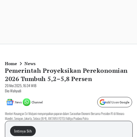
Home
News
Pemerintah Proyeksikan Perekonomian
2026 Tumbuh 5,2–5,8 Persen
20 Mei 2025, 16:34 WIB
Eko Wahyudi
News
Channel
Add Us on Google
Menteri Keuangan Sri Mulyani menyampaikan paparan dalam Sarasehan Ekonomi Bersama Presiden RI di Menara
Mandiri, Senayan, Jakarta, Selasa (8/4). ANTARA FOTO/Aditya Pradana Putra
Intinya Sih