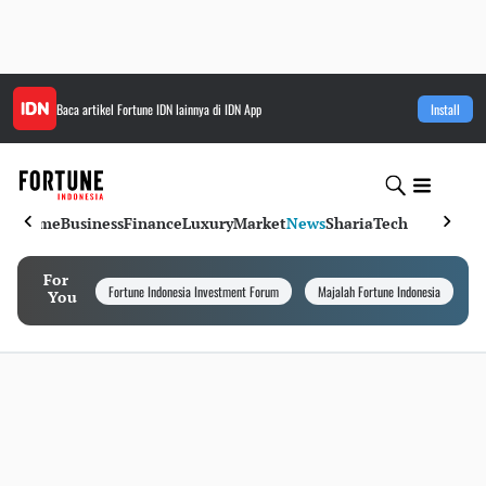
Baca artikel
Fortune IDN
lainnya di IDN App
Install
Home
Business
Finance
Luxury
Market
News
Sharia
Tech
For
Fortune Indonesia Investment Forum
Majalah Fortune Indonesia
I
You