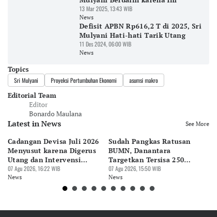
13 Mar 2025, 13:43 WIB
News
Defisit APBN Rp616,2 T di 2025, Sri
Mulyani Hati-hati Tarik Utang
11 Des 2024, 06:00 WIB
News
Topics
Sri Mulyani
Proyeksi Pertumbuhan Ekonomi
asumsi makro
Editorial Team
Editor
Bonardo Maulana
Latest in News
See More
Cadangan Devisa Juli 2026
Sudah Pangkas Ratusan
Pe
Menyusut karena Digerus
BUMN, Danantara
P
Utang dan Intervensi
Targetkan Tersisa 250
P
Rupiah
07 Agu 2026, 16:22 WIB
Perusahaan
07 Agu 2026, 15:50 WIB
07 
News
News
Ne