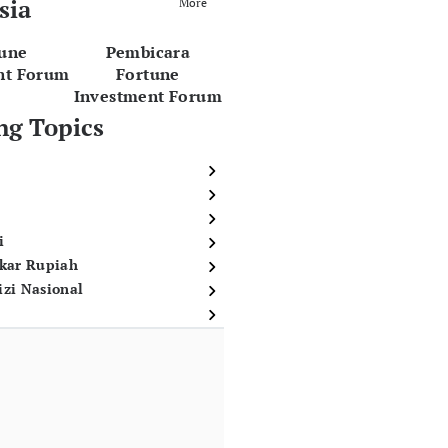
sia
More
tune
Pembicara
nt Forum
Fortune
Investment Forum
ng Topics
i
ukar Rupiah
izi Nasional