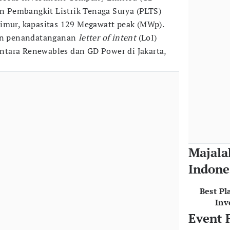
Pembangkit Listrik Tenaga Surya (PLTS)
imur, kapasitas 129 Megawatt peak (MWp).
gan penandatanganan
letter of intent
(LoI)
tara Renewables dan GD Power di Jakarta,
Majala
Indone
Best Pl
Inv
Event 