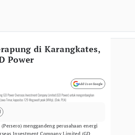
rapung di Karangkates,
D Power
Add Us on Google
kong GD Power Overseas Investment Company Limited (GD Power) untuk mengembangkan
, Jawa Timur, kapasitas 129 Megawatt peak (MWp). (Dok. PLN)
 (Persero) menggandeng perusahaan energi
rseas Investment Company Limited (GD