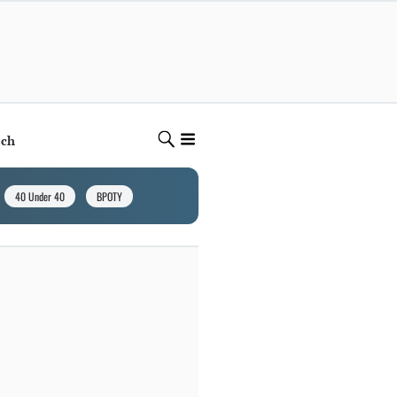
ech
40 Under 40
BPOTY