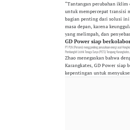
“Tantangan perubahan iklim 
untuk mempercepat transisi m
bagian penting dari solusi i
masa depan, karena keunggul
yang melimpah, dan penyebar
GD Power siap berkolabo
PT PLN (Persero) menggandeng perusahaan energi asal Hong
Pembangkit Listrik Tenaga Surya (PLTS) Terapung Karangkates
Zhao menegaskan bahwa deng
Karangkates, GD Power siap 
kepentingan untuk menyukses