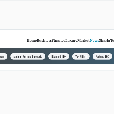
Home
Business
Finance
Luxury
Market
News
Sharia
T
orum
Majalah Fortune Indonesia
Iklanin di IDN
Yuk Pilih !
Fortune 100