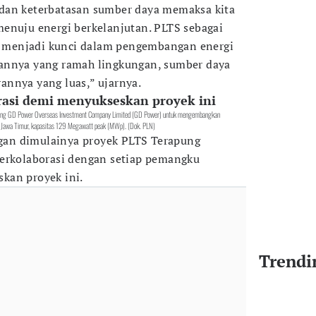
dan keterbatasan sumber daya memaksa kita
enuju energi berkelanjutan. PLTS sebagai
ni menjadi kunci dalam pengembangan energi
annya yang ramah lingkungan, sumber daya
annya yang luas,” ujarnya.
rasi demi menyukseskan proyek ini
kong GD Power Overseas Investment Company Limited (GD Power) untuk mengembangkan
, Jawa Timur, kapasitas 129 Megawatt peak (MWp). (Dok. PLN)
an dimulainya proyek PLTS Terapung
berkolaborasi dengan setiap pemangku
kan proyek ini.
Trendi