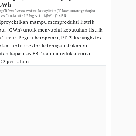
9 GWh
kong GD Power Overseas Investment Company Limited (GD Power) untuk mengembangkan
, Jawa Timur, kapasitas 129 Megawatt peak (MWp). (Dok. PLN)
iproyeksikan mampu memproduksi listrik
our (GWh) untuk menyuplai kebutuhan listrik
a Timur. Begitu beroperasi, PLTS Karangkates
at untuk sektor ketenagalistrikan di
atan kapasitas EBT dan mereduksi emisi
O2 per tahun.