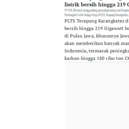
listrik bersih hingga 21
PT PLN (Persero) menggandeng perusahaan energi asal Hong
Pembangkit Listrik Tenaga Surya (PLTS) Terapung Karangkates
PLTS Terapung Karangkates d
bersih hingga 219 Gigawatt h
di Pulau Jawa, khususnya Jaw
akan memberikan banyak manfa
Indonesia, termasuk peningk
karbon hingga 180 ribu ton C