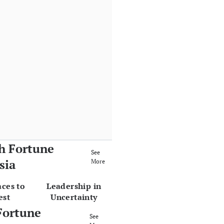
h Fortune
See
sia
More
aces to
Leadership in
est
Uncertainty
Fortune
See