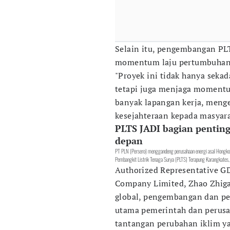
Selain itu, pengembangan P
momentum laju pertumbuhan 
"Proyek ini tidak hanya seka
tetapi juga menjaga moment
banyak lapangan kerja, meng
kesejahteraan kepada masyara
PLTS JADI bagian pentin
depan
PT PLN (Persero) menggandeng perusahaan energi asal Hong
Pembangkit Listrik Tenaga Surya (PLTS) Terapung Karangkates
Authorized Representative G
Company Limited, Zhao Zhiga
global, pengembangan dan pem
utama pemerintah dan perusaha
tantangan perubahan iklim ya