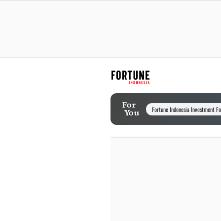
For
Fortune Indonesia Investment F
You