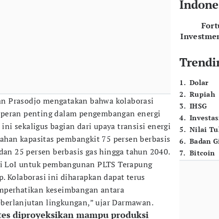
Indone
For
Investme
Trendi
1
.
Dolar
2
.
Rupiah
n Prasodjo mengatakan bahwa kolaborasi
3
.
IHSG
rperan penting dalam pengembangan energi
4
.
Investas
 ini sekaligus bagian dari upaya transisi energi
5
.
Nilai T
han kapasitas pembangkit 75 persen berbasis
6
.
Badan G
 dan 25 persen berbasis gas hingga tahun 2040.
7
.
Bitcoin
ani LoI untuk pembangunan PLTS Terapung
. Kolaborasi ini diharapkan dapat terus
mperhatikan keseimbangan antara
erlanjutan lingkungan,” ujar Darmawan.
tes diproyeksikan mampu produksi