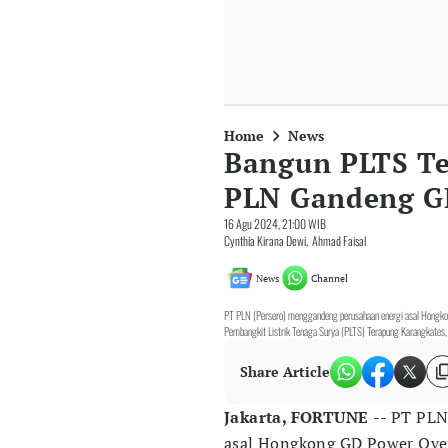
Home
News
Bangun PLTS Te
PLN Gandeng G
16 Agu 2024, 21:00 WIB
Cynthia Kirana Dewi
,
Ahmad Faisal
News
Channel
PT PLN (Persero) menggandeng perusahaan energi asal Hong
Pembangkit Listrik Tenaga Surya (PLTS) Terapung Karangkates
Share Article
Jakarta, FORTUNE
-- PT PLN
asal Hongkong GD Power Ove