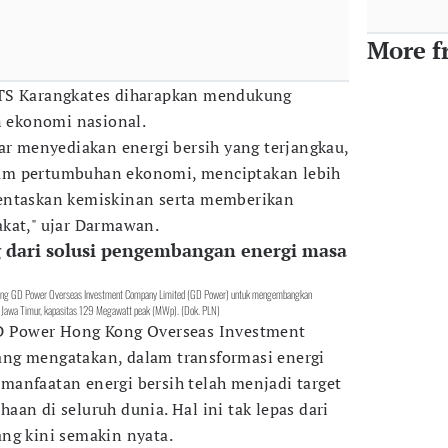
More f
LTS Karangkates diharapkan mendukung
ekonomi nasional.
dar menyediakan energi bersih yang terjangkau,
um pertumbuhan ekonomi, menciptakan lebih
entaskan kemiskinan serta memberikan
kat," ujar Darmawan.
g dari solusi pengembangan energi masa
kong GD Power Overseas Investment Company Limited (GD Power) untuk mengembangkan
, Jawa Timur, kapasitas 129 Megawatt peak (MWp). (Dok. PLN)
D Power Hong Kong Overseas Investment
ng mengatakan, dalam transformasi energi
anfaatan energi bersih telah menjadi target
an di seluruh dunia. Hal ini tak lepas dari
ng kini semakin nyata.