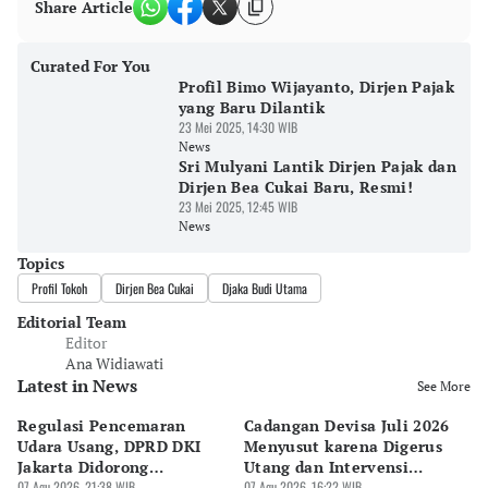
Share Article
Curated For You
Profil Bimo Wijayanto, Dirjen Pajak
yang Baru Dilantik
23 Mei 2025, 14:30 WIB
News
Sri Mulyani Lantik Dirjen Pajak dan
Dirjen Bea Cukai Baru, Resmi!
23 Mei 2025, 12:45 WIB
News
Topics
Profil Tokoh
Dirjen Bea Cukai
Djaka Budi Utama
Editorial Team
Editor
Ana Widiawati
Latest in News
See More
Regulasi Pencemaran
Cadangan Devisa Juli 2026
S
Udara Usang, DPRD DKI
Menyusut karena Digerus
B
Jakarta Didorong
Utang dan Intervensi
Ta
Prioritaskan Revisi Perda
07 Agu 2026, 21:38 WIB
Rupiah
07 Agu 2026, 16:22 WIB
P
07 