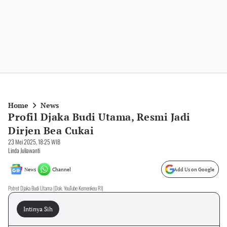
Home
News
Profil Djaka Budi Utama, Resmi Jadi
Dirjen Bea Cukai
23 Mei 2025, 18:25 WIB
Linda Juliawanti
News
Channel
Add Us on Google
Potret Djaka Budi Utama (Dok. YouTube Kemenkeu RI)
Intinya Sih