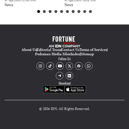
News
News
Ne
About Us
Editorial Team
Contact Us
Terms of Services
Pedoman Media Siber
Index
Sitemap
Follow Us
Download
© 2026 IDN. All Rights Reserved.