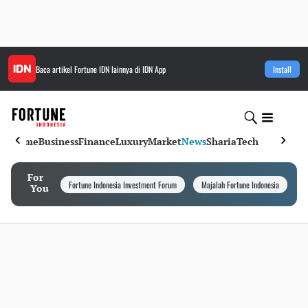
Baca artikel
Fortune IDN
lainnya di IDN App
Install
Home
Business
Finance
Luxury
Market
News
Sharia
Tech
For
Fortune Indonesia Investment Forum
Majalah Fortune Indonesia
I
You